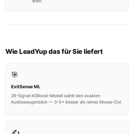
wish.
Wie LeadYup das für Sie liefert
🎯
ExitSense ML
26-Signal-XGBoost-Modell wählt den exakten
Auslöseaugenblick — 3–5× besser als reines Mouse-Out.
✍️