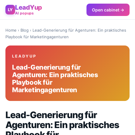
LeadYup
Open cabinet →
LY
AI popups
Home
›
Blog
› Lead-Generierung für Agenturen: Ein praktisches
Playbook für Marketingagenturen
LEADYUP
Lead-Generierung für
Agenturen: Ein praktisches
Playbook für
Marketingagenturen
Lead-Generierung für
Agenturen: Ein praktisches
Playbook für