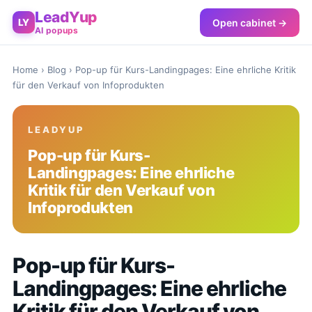
LeadYup
Open cabinet →
LY
AI popups
Home
›
Blog
› Pop-up für Kurs-Landingpages: Eine ehrliche Kritik
für den Verkauf von Infoprodukten
LEADYUP
Pop-up für Kurs-
Landingpages: Eine ehrliche
Kritik für den Verkauf von
Infoprodukten
Pop-up für Kurs-
Landingpages: Eine ehrliche
Kritik für den Verkauf von