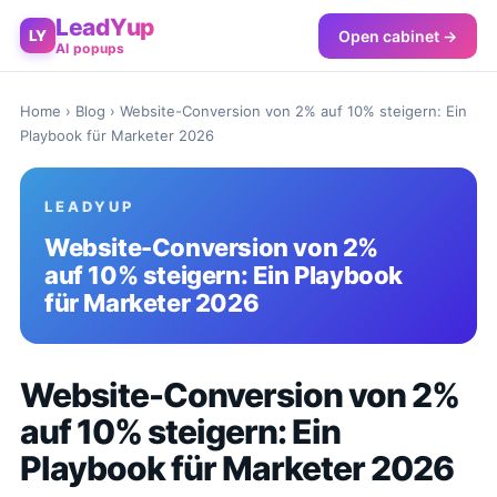
LeadYup
Open cabinet →
LY
AI popups
Home
›
Blog
› Website-Conversion von 2% auf 10% steigern: Ein
Playbook für Marketer 2026
LEADYUP
Website-Conversion von 2%
auf 10% steigern: Ein Playbook
für Marketer 2026
Website-Conversion von 2%
auf 10% steigern: Ein
Playbook für Marketer 2026