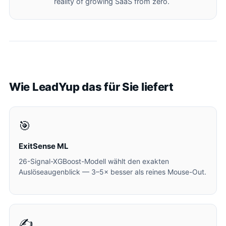
reality of growing SaaS from zero.
Wie LeadYup das für Sie liefert
🎯
ExitSense ML
26-Signal-XGBoost-Modell wählt den exakten
Auslöseaugenblick — 3–5× besser als reines Mouse-Out.
✍️