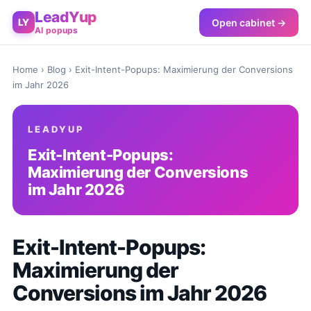
LeadYup
Open cabinet →
LY
AI popups
Home
›
Blog
› Exit-Intent-Popups: Maximierung der Conversions
im Jahr 2026
LEADYUP
Exit-Intent-Popups:
Maximierung der Conversions
im Jahr 2026
Exit-Intent-Popups:
Maximierung der
Conversions im Jahr 2026