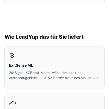
Wie LeadYup das für Sie liefert
🎯
ExitSense ML
26-Signal-XGBoost-Modell wählt den exakten
Auslöseaugenblick — 3–5× besser als reines Mouse-Out.
✍️