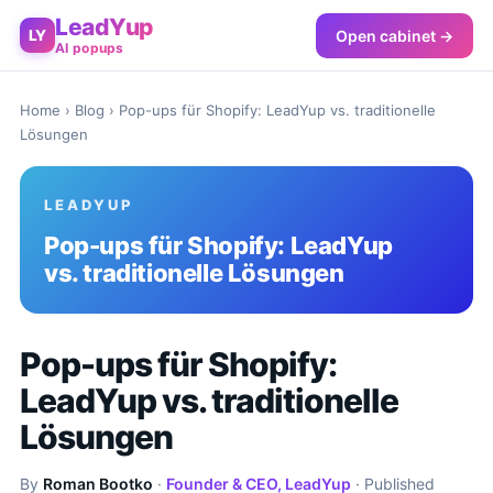
LeadYup
Open cabinet →
LY
AI popups
Home
›
Blog
› Pop-ups für Shopify: LeadYup vs. traditionelle
Lösungen
LEADYUP
Pop-ups für Shopify: LeadYup
vs. traditionelle Lösungen
Pop-ups für Shopify:
LeadYup vs. traditionelle
Lösungen
By
Roman Bootko
·
Founder & CEO, LeadYup
· Published