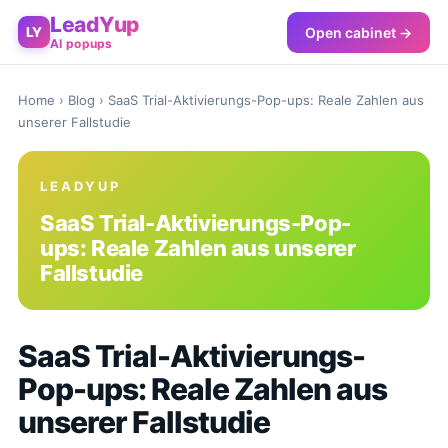
LeadYup
Open cabinet →
LY
AI popups
Home
›
Blog
› SaaS Trial-Aktivierungs-Pop-ups: Reale Zahlen aus
unserer Fallstudie
LEADYUP
SaaS Trial-Aktivierungs-Pop-
ups: Reale Zahlen aus unserer
Fallstudie
SaaS Trial-Aktivierungs-
Pop-ups: Reale Zahlen aus
unserer Fallstudie