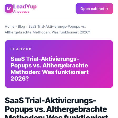
LeadYup
Open cabinet →
LY
AI popups
Home
›
Blog
› SaaS Trial-Aktivierungs-Popups vs.
Althergebrachte Methoden: Was funktioniert 2026?
LEADYUP
SaaS Trial-Aktivierungs-
Popups vs. Althergebrachte
Methoden: Was funktioniert
2026?
SaaS Trial-Aktivierungs-
Popups vs. Althergebrachte
Methoden: Was funktioniert