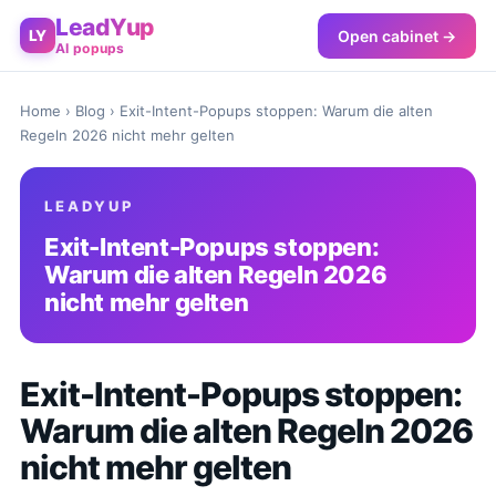
LeadYup
Open cabinet →
LY
AI popups
Home
›
Blog
› Exit-Intent-Popups stoppen: Warum die alten
Regeln 2026 nicht mehr gelten
LEADYUP
Exit-Intent-Popups stoppen:
Warum die alten Regeln 2026
nicht mehr gelten
Exit-Intent-Popups stoppen:
Warum die alten Regeln 2026
nicht mehr gelten