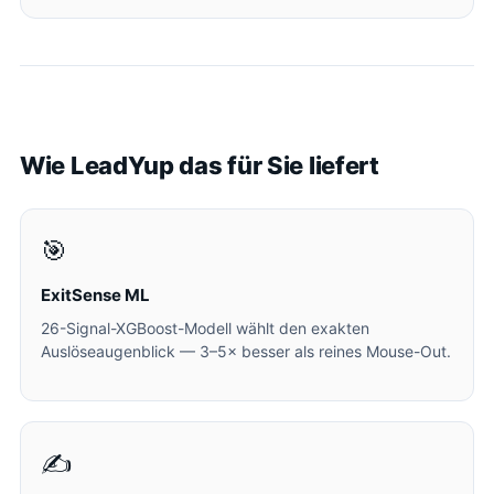
Wie LeadYup das für Sie liefert
🎯
ExitSense ML
26-Signal-XGBoost-Modell wählt den exakten
Auslöseaugenblick — 3–5× besser als reines Mouse-Out.
✍️