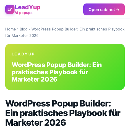
LeadYup
Open cabinet →
LY
AI popups
Home
›
Blog
› WordPress Popup Builder: Ein praktisches Playbook
für Marketer 2026
LEADYUP
WordPress Popup Builder: Ein
praktisches Playbook für
Marketer 2026
WordPress Popup Builder:
Ein praktisches Playbook für
Marketer 2026