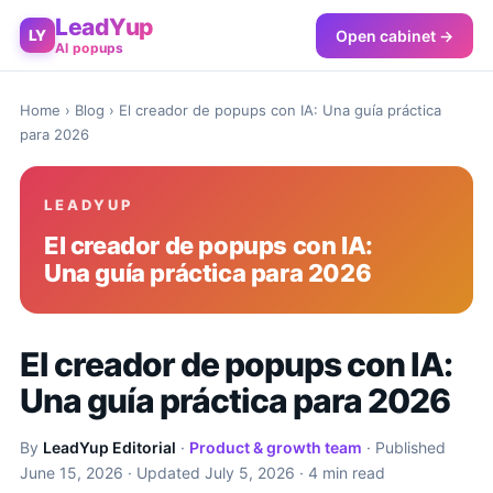
LeadYup
Open cabinet →
LY
AI popups
Home
›
Blog
› El creador de popups con IA: Una guía práctica
para 2026
LEADYUP
El creador de popups con IA:
Una guía práctica para 2026
El creador de popups con IA:
Una guía práctica para 2026
By
LeadYup Editorial
·
Product & growth team
· Published
June 15, 2026
· Updated
July 5, 2026
· 4 min read