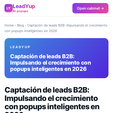
LeadYup
Open cabinet →
LY
AI popups
Home
›
Blog
› Captación de leads B2B: Impulsando el crecimiento
con popups inteligentes en 2026
LEADYUP
Captación de leads B2B:
Impulsando el crecimiento con
popups inteligentes en 2026
Captación de leads B2B:
Impulsando el crecimiento
con popups inteligentes en