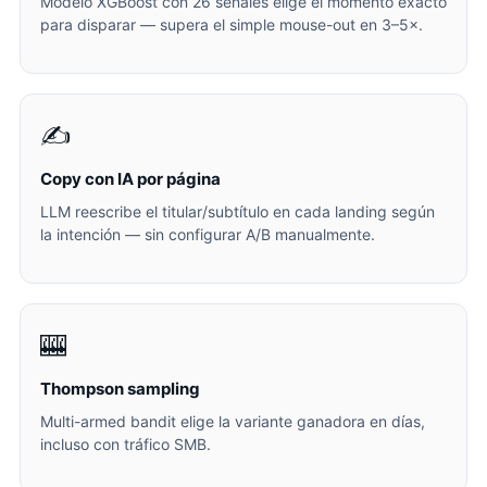
Modelo XGBoost con 26 señales elige el momento exacto
para disparar — supera el simple mouse-out en 3–5×.
✍️
Copy con IA por página
LLM reescribe el titular/subtítulo en cada landing según
la intención — sin configurar A/B manualmente.
🎰
Thompson sampling
Multi-armed bandit elige la variante ganadora en días,
incluso con tráfico SMB.