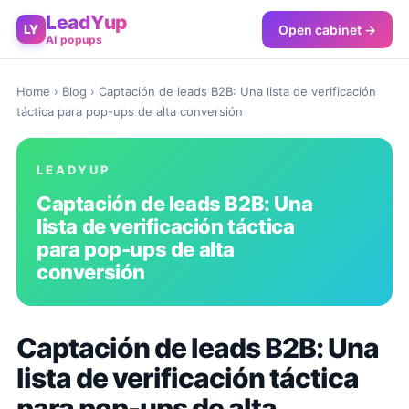
LeadYup
Open cabinet →
LY
AI popups
Home
›
Blog
› Captación de leads B2B: Una lista de verificación
táctica para pop-ups de alta conversión
LEADYUP
Captación de leads B2B: Una
lista de verificación táctica
para pop-ups de alta
conversión
Captación de leads B2B: Una
lista de verificación táctica
para pop-ups de alta