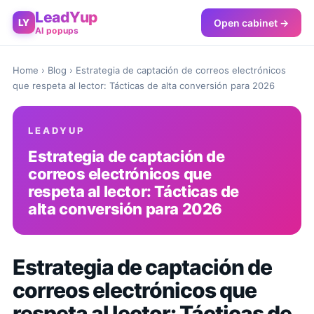
LeadYup
Open cabinet →
LY
AI popups
Home
›
Blog
› Estrategia de captación de correos electrónicos
que respeta al lector: Tácticas de alta conversión para 2026
LEADYUP
Estrategia de captación de
correos electrónicos que
respeta al lector: Tácticas de
alta conversión para 2026
Estrategia de captación de
correos electrónicos que
respeta al lector: Tácticas de