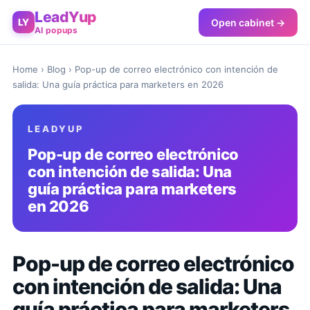
LeadYup
Open cabinet →
LY
AI popups
Home
›
Blog
› Pop-up de correo electrónico con intención de
salida: Una guía práctica para marketers en 2026
LEADYUP
Pop-up de correo electrónico
con intención de salida: Una
guía práctica para marketers
en 2026
Pop-up de correo electrónico
con intención de salida: Una
guía práctica para marketers