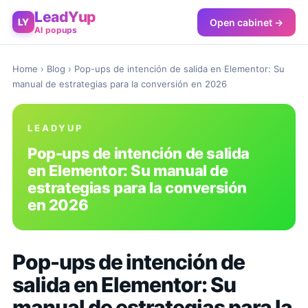
LeadYup
Open cabinet →
LY
AI popups
Home
›
Blog
› Pop-ups de intención de salida en Elementor: Su
manual de estrategias para la conversión en 2026
LEADYUP
Pop-ups de intención de salida
en Elementor: Su manual de
estrategias para la conversión
en 2026
Pop-ups de intención de
salida en Elementor: Su
manual de estrategias para la