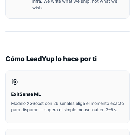
infra. We write what we ship, not what we
wish.
Cómo LeadYup lo hace por ti
🎯
ExitSense ML
Modelo XGBoost con 26 señales elige el momento exacto
para disparar — supera el simple mouse-out en 3–5×.