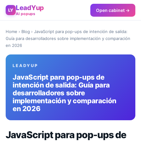
LeadYup
Open cabinet →
LY
AI popups
Home
›
Blog
› JavaScript para pop-ups de intención de salida:
Guía para desarrolladores sobre implementación y comparación
en 2026
LEADYUP
JavaScript para pop-ups de
intención de salida: Guía para
desarrolladores sobre
implementación y comparación
en 2026
JavaScript para pop-ups de