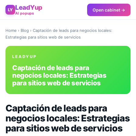
LeadYup
Open cabinet →
LY
AI popups
Home
›
Blog
› Captación de leads para negocios locales:
Estrategias para sitios web de servicios
LEADYUP
Captación de leads para
negocios locales: Estrategias
para sitios web de servicios
Captación de leads para
negocios locales: Estrategias
para sitios web de servicios