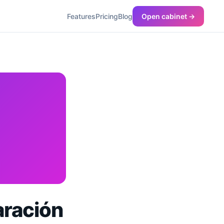
Features
Pricing
Blog
Open cabinet →
aración