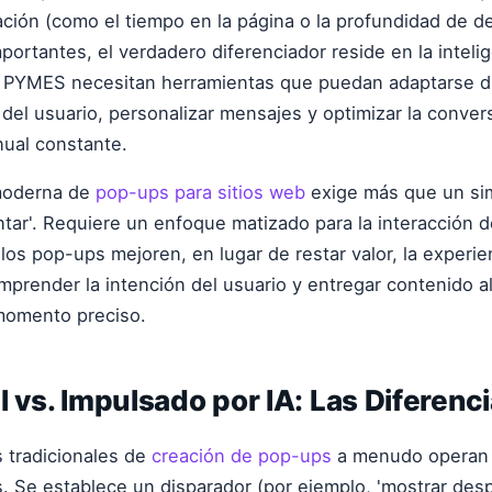
ación (como el tiempo en la página o la profundidad de 
portantes, el verdadero diferenciador reside en la inteli
s PYMES necesitan herramientas que puedan adaptarse d
el usuario, personalizar mensajes y optimizar la conver
nual constante.
moderna de
pop-ups para sitios web
exige más que un si
ntar'. Requiere un enfoque matizado para la interacción d
os pop-ups mejoren, en lugar de restar valor, la experien
omprender la intención del usuario y entregar contenido 
 momento preciso.
l vs. Impulsado por IA: Las Diferenc
 tradicionales de
creación de pop-ups
a menudo operan 
. Se establece un disparador (por ejemplo, 'mostrar des