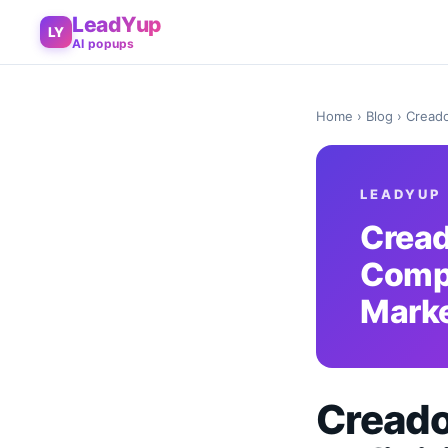
LeadYup
LY
AI popups
Home
›
Blog
› Creado
LEADYUP
Cread
Compa
Marke
Creado