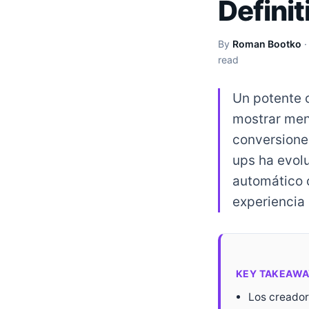
Defini
By
Roman Bootko
read
Un potente 
mostrar mens
conversione
ups ha evolu
automático o
experiencia 
KEY TAKEAWA
Los creador