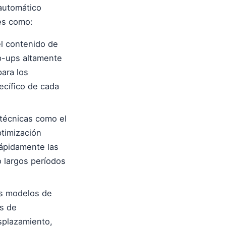
automático
es como:
l contenido de
op-ups altamente
para los
ecífico de cada
técnicas como el
timización
rápidamente las
o largos períodos
s modelos de
s de
splazamiento,