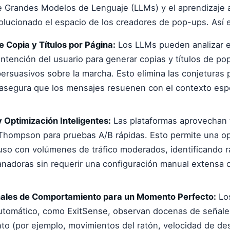
de Grandes Modelos de Lenguaje (LLMs) y el aprendizaje 
olucionado el espacio de los creadores de pop-ups. Así 
 Copia y Títulos por Página:
Los LLMs pueden analizar e
 intención del usuario para generar copias y títulos de p
persuasivos sobre la marcha. Esto elimina las conjeturas 
asegura que los mensajes resuenen con el contexto esp
 Optimización Inteligentes:
Las plataformas aprovechan 
hompson para pruebas A/B rápidas. Esto permite una op
luso con volúmenes de tráfico moderados, identificando 
anadoras sin requerir una configuración manual extensa 
ñales de Comportamiento para un Momento Perfecto:
Lo
utomático, como ExitSense, observan docenas de señale
o (por ejemplo, movimientos del ratón, velocidad de de