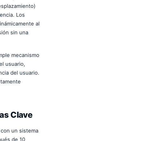
desplazamiento)
gencia. Los
inámicamente al
sión sin una
mple mecanismo
el usuario,
cia del usuario.
altamente
ias Clave
con un sistema
pués de 10