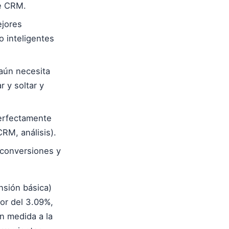
de CRM.
ejores
 inteligentes
 aún necesita
r y soltar y
erfectamente
RM, análisis).
 conversiones y
nsión básica)
or del 3.09%,
n medida a la