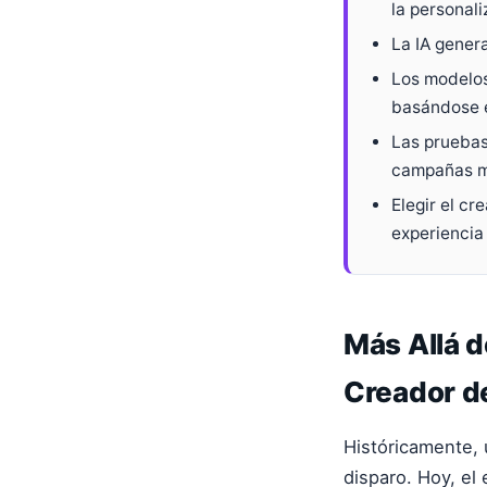
la personali
La IA genera
Los modelos
basándose 
Las pruebas
campañas m
Elegir el c
experiencia 
Más Allá d
Creador d
Históricamente, 
disparo. Hoy, el