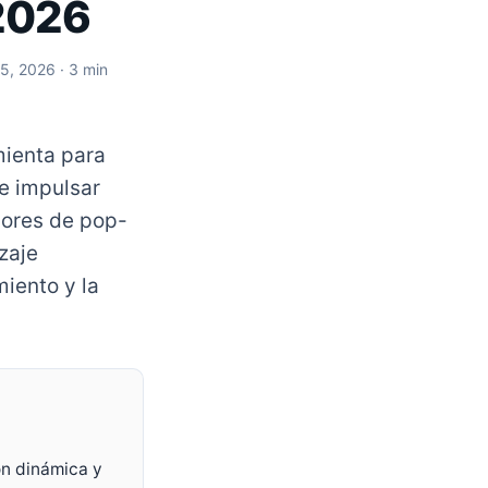
 2026
 5, 2026
· 3 min
mienta para
 e impulsar
dores de pop-
zaje
iento y la
ón dinámica y