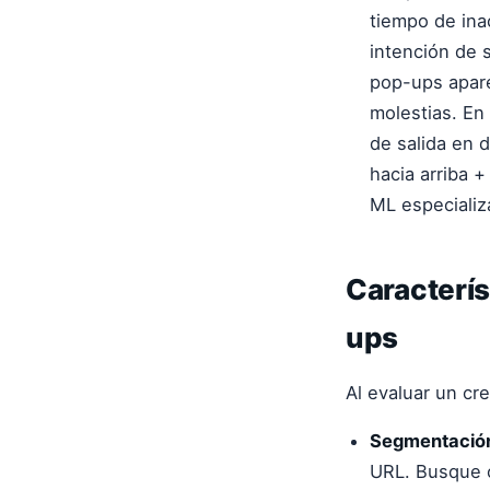
tiempo de inac
intención de 
pop-ups apare
molestias. En
de salida en 
hacia arriba 
ML especializ
Caracterís
ups
Al evaluar un cr
Segmentación
URL. Busque o