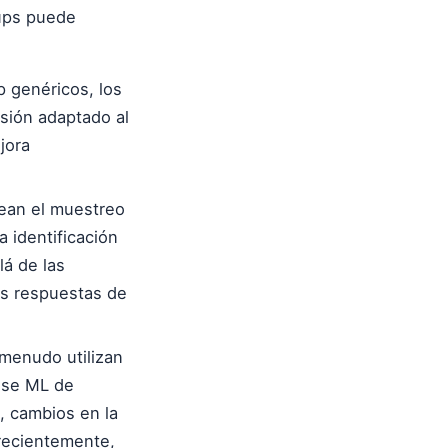
ups puede
 genéricos, los
sión adaptado al
jora
an el muestreo
a identificación
lá de las
as respuestas de
menudo utilizan
ense ML de
, cambios en la
recientemente,