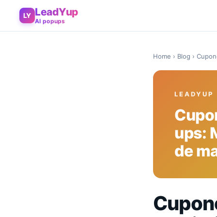
LeadYup
LY
AI popups
Home
›
Blog
› Cupone
LEADYUP
Cupon
ups: 
de ma
Cupone