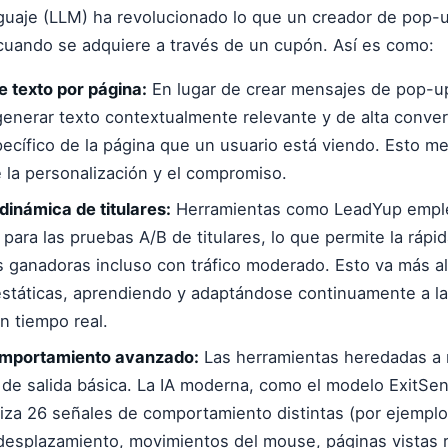
uaje (LLM) ha revolucionado lo que un creador de pop-
 cuando se adquiere a través de un cupón. Así es como:
 texto por página:
En lugar de crear mensajes de pop-up
nerar texto contextualmente relevante y de alta conver
ecífico de la página que un usuario está viendo. Esto me
 la personalización y el compromiso.
dinámica de titulares:
Herramientas como LeadYup emple
ara las pruebas A/B de titulares, lo que permite la rápid
s ganadoras incluso con tráfico moderado. Esto va más al
státicas, aprendiendo y adaptándose continuamente a l
n tiempo real.
mportamiento avanzado:
Las herramientas heredadas a 
 de salida básica. La IA moderna, como el modelo ExitS
iza 26 señales de comportamiento distintas (por ejemplo
desplazamiento, movimientos del mouse, páginas vistas 