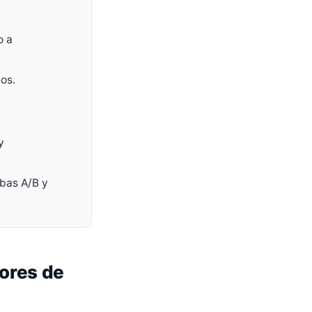
o a
os.
y
ebas A/B y
dores de