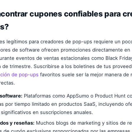
contrar cupones confiables para c
ps?
s legítimos para creadores de pop-ups requiere un poco
res de software ofrecen promociones directamente en s
urante eventos de ventas estacionales como Black Frid
n de trimestre. Suscribirse a los boletines de tus provee
ación de pop-ups
favoritos suele ser la mejor manera de r
rectas.
software:
Plataformas como AppSumo o Product Hunt co
as por tiempo limitado en productos SaaS, incluyendo ofe
significativos en suscripciones anuales.
iados y reseñas:
Muchos blogs de marketing y sitios de r
s de cupón exclusivos proporcionados por las empresas 