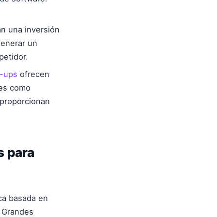
n una inversión
generar un
etidor.
p-ups
ofrecen
mes como
 proporcionan
s para
ca basada en
s Grandes