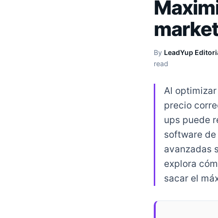
Maximiz
market
By
LeadYup Editori
read
Al optimizar
precio corr
ups puede re
software de
avanzadas s
explora cómo
sacar el má