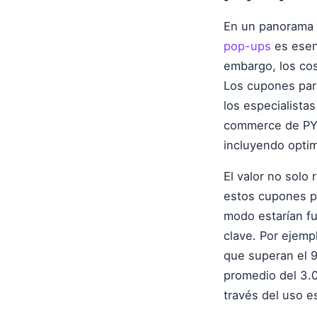
En un panorama d
pop-ups
es esenc
embargo, los co
Los cupones par
los especialista
commerce de PYM
incluyendo optim
El valor no solo 
estos cupones p
modo estarían fu
clave. Por ejemp
que superan el 
promedio del 3.0
través del uso 