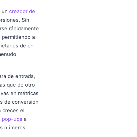
o un
creador de
ersiones. Sin
rse rápidamente.
 permitiendo a
ietarios de e-
 menudo
rera de entrada,
as que de otro
ivas en métricas
as de conversión
 creces el
e pop-ups
a
os números.