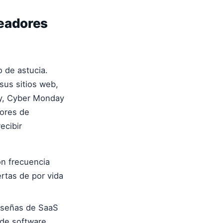
readores
 de astucia.
us sitios web,
ay, Cyber Monday
dores de
ecibir
n frecuencia
rtas de por vida
eseñas de SaaS
de software.