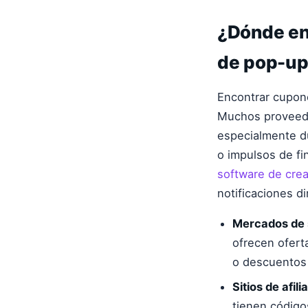
¿Dónde en
de pop-u
Encontrar cupone
Muchos proveedo
especialmente d
o impulsos de fi
software de cre
notificaciones di
Mercados de 
ofrecen ofert
o descuentos 
Sitios de afil
tienen código