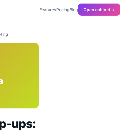
Features
Pricing
Blog
Open cabinet →
eting
a
p-ups: