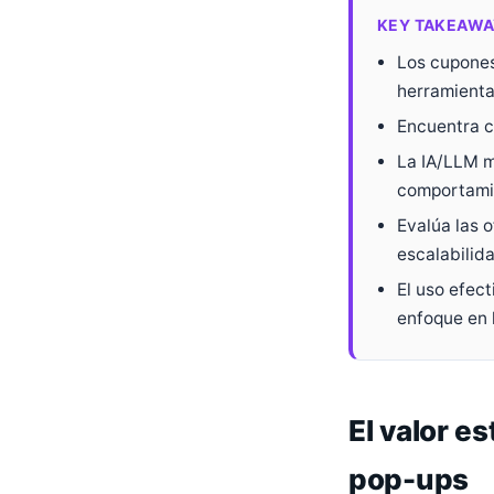
KEY TAKEAWA
Los cupones
herramienta
Encuentra c
La IA/LLM m
comportami
Evalúa las 
escalabilid
El uso efec
enfoque en 
El valor e
pop-ups