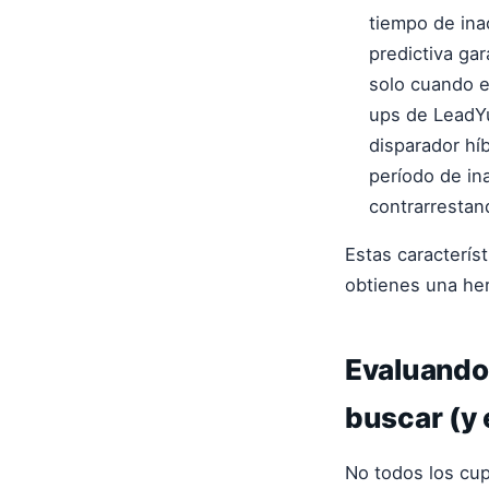
tiempo de ina
predictiva ga
solo cuando e
ups de LeadYu
disparador hí
período de in
contrarrestan
Estas caracterís
obtienes una her
Evaluando
buscar (y 
No todos los cu