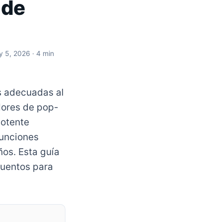
 de
y 5, 2026
· 4 min
as adecuadas al
dores de pop-
potente
funciones
os. Esta guía
scuentos para