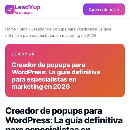
LeadYup
Open cabinet →
LY
AI popups
Home
›
Blog
› Creador de popups para WordPress: La guía
definitiva para especialistas en marketing en 2026
LEADYUP
Creador de popups para
WordPress: La guía definitiva
para especialistas en
marketing en 2026
Creador de popups para
WordPress: La guía definitiva
para especialistas en