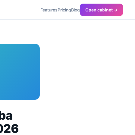
Features
Pricing
Blog
Open cabinet →
eba
2026