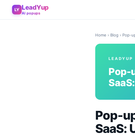
LeadYup
LY
AI popups
Home
›
Blog
› Pop-up
LEADYUP
Pop-u
SaaS:
Pop-up
SaaS: 