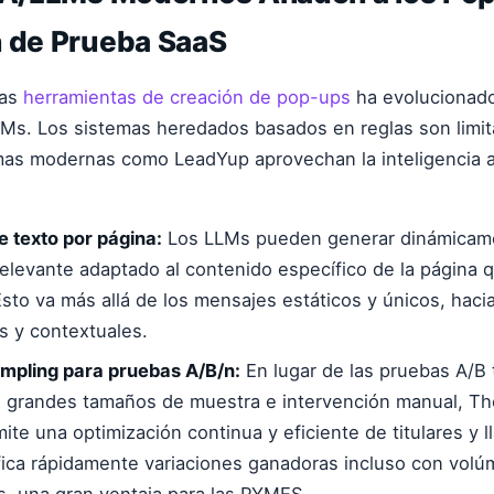
n de Prueba SaaS
las
herramientas de creación de pop-ups
ha evolucionado
LLMs. Los sistemas heredados basados en reglas son limi
rmas modernas como LeadYup aprovechan la inteligencia 
 texto por página:
Los LLMs pueden generar dinámicame
elevante adaptado al contenido específico de la página 
Esto va más allá de los mensajes estáticos y únicos, haci
s y contextuales.
pling para pruebas A/B/n:
En lugar de las pruebas A/B 
n grandes tamaños de muestra e intervención manual, 
te una optimización continua y eficiente de titulares y l
ifica rápidamente variaciones ganadoras incluso con volú