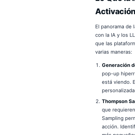
Activació
El panorama de 
con la IA y los 
que las platafo
varias maneras:
Generación de
pop-up hiperr
está viendo. 
personalizada
Thompson Sam
que requiere
Sampling permi
acción. Ident