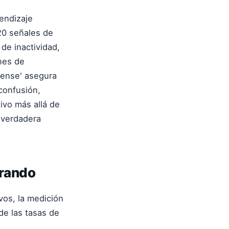
endizaje
20 señales de
de inactividad,
ones de
Sense' asegura
confusión,
tivo más allá de
 verdadera
erando
vos, la medición
de las tasas de