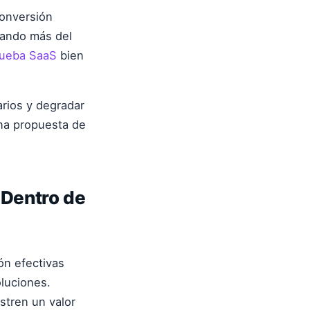
conversión
zando más del
rueba SaaS
bien
rios y degradar
una propuesta de
 Dentro de
ión efectivas
oluciones.
tren un valor