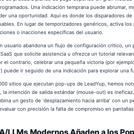
rogramados. Una indicación temprana puede abrumar, mi
rder una oportunidad. Aquí es donde los disparadores d
uables. En lugar de temporizadores genéricos, activa lo
iones o inacciones específicas del usuario.
un usuario abandona un flujo de configuración crítico, un
SaaS que solicite asistencia u ofrezca un tutorial releva
or el contrario, celebrar una pequeña victoria (por ejempl
') puede ir seguido de una indicación para explorar una 
,000 sitios que ejecutan pop-ups de LeadYup, hemos not
, la intención de salida estándar (mouse-out) es inefica
ina un gesto de 'desplazamiento hacia arriba' con un p
 evaluar con precisión la falta de compromiso en pantall
 IA/LLMs Modernos Añaden a los Po