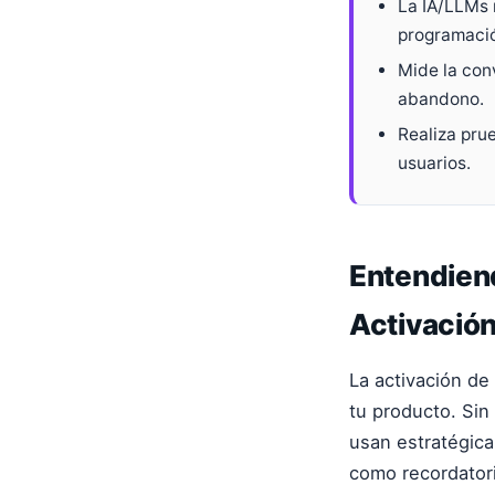
La IA/LLMs 
programació
Mide la con
abandono.
Realiza pru
usuarios.
Entendiend
Activació
La activación de
tu producto. Sin
usan estratégica
como recordator