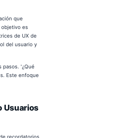
cación que
 objetivo es
ctrices de UX de
l del usuario y
s pasos. '¿Qué
as. Este enfoque
o Usuarios
de recordatorios