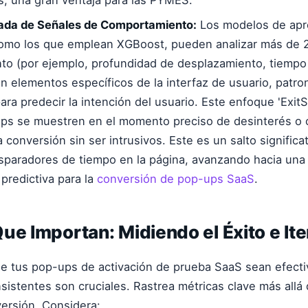
, una gran ventaja para las PYMES.
ada de Señales de Comportamiento:
Los modelos de apr
como los que emplean XGBoost, pueden analizar más de 
o (por ejemplo, profundidad de desplazamiento, tiempo 
on elementos específicos de la interfaz de usuario, patr
ara predecir la intención del usuario. Este enfoque 'Exit
ps se muestren en el momento preciso de desinterés o 
 conversión sin ser intrusivos. Este es un salto significa
isparadores de tiempo en la página, avanzando hacia una
predictiva para la
conversión de pop-ups SaaS
.
ue Importan: Midiendo el Éxito e It
e tus pop-ups de activación de prueba SaaS sean efecti
nsistentes son cruciales. Rastrea métricas clave más allá 
ersión. Considera: