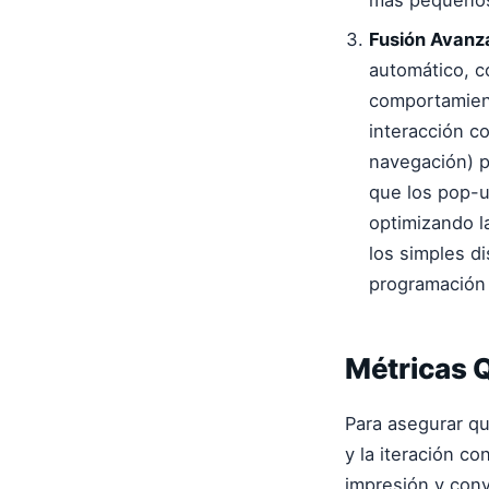
más pequeños
Fusión Avanz
automático, 
comportamient
interacción c
navegación) p
que los pop-u
optimizando la
los simples d
programación 
Métricas Q
Para asegurar qu
y la iteración co
impresión y conv