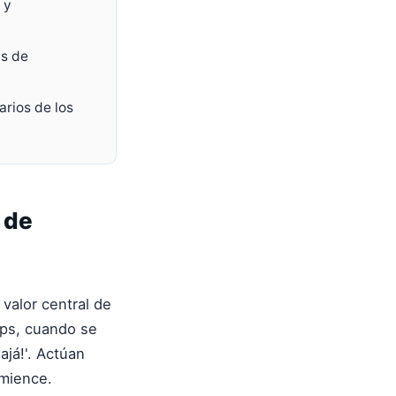
 y
as de
rios de los
 de
valor central de
ups, cuando se
já!'. Actúan
omience.