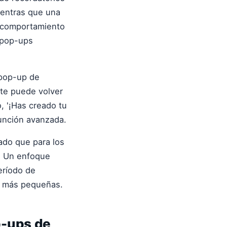
entras que una
e comportamiento
s pop-ups
 pop-up de
nte puede volver
o, '¡Has creado tu
función avanzada.
ado que para los
z. Un enfoque
eríodo de
as más pequeñas.
p-ups de