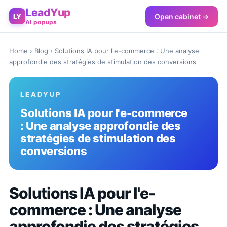
LeadYup
Open cabinet →
LY
AI popups
Home
›
Blog
› Solutions IA pour l'e-commerce : Une analyse
approfondie des stratégies de stimulation des conversions
LEADYUP
Solutions IA pour l'e-commerce
: Une analyse approfondie des
stratégies de stimulation des
conversions
Solutions IA pour l'e-
commerce : Une analyse
approfondie des stratégies