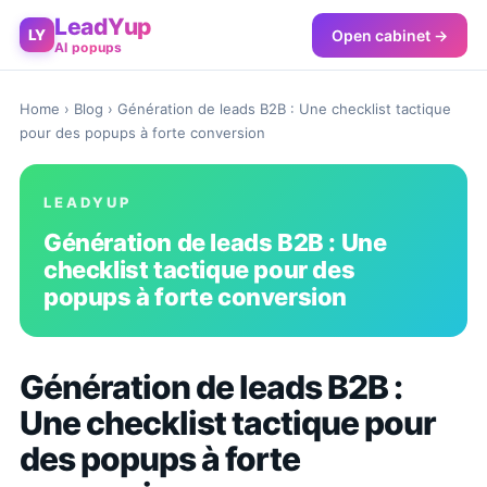
LeadYup
Open cabinet →
LY
AI popups
Home
›
Blog
› Génération de leads B2B : Une checklist tactique
pour des popups à forte conversion
LEADYUP
Génération de leads B2B : Une
checklist tactique pour des
popups à forte conversion
Génération de leads B2B :
Une checklist tactique pour
des popups à forte