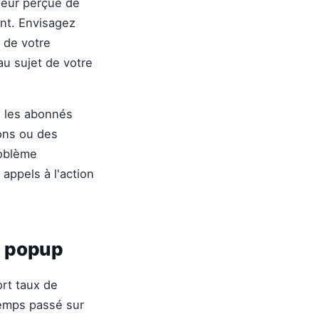
leur perçue de
nt. Envisagez
e de votre
au sujet de votre
ue les abonnés
ions ou des
roblème
 appels à l'action
e popup
ort taux de
temps passé sur