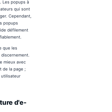
c. Les popups à
isateurs qui sont
gager. Cependant,
les popups
ride défilement
fiablement.
e que les
 discernement.
le mieux avec
 de la page ;
utilisateur
ture d'e-