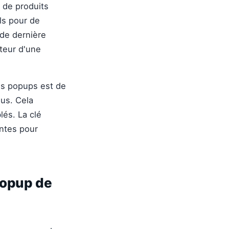
 de produits
ls pour de
 de dernière
iteur d'une
es popups est de
lus. Cela
lés. La clé
entes pour
 popup de