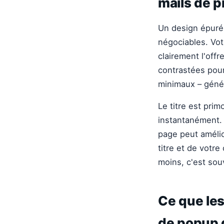
mails de 
Un design épuré 
négociables. Vot
clairement l'offr
contrastées pour
minimaux – génér
Le titre est primo
instantanément.
page peut amélio
titre et de votr
moins, c'est sou
Ce que les
de popup 