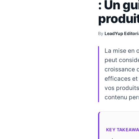
: Un gu
produi
By
LeadYup Editori
La mise en 
peut consid
croissance d
efficaces et
vos produit
contenu pers
KEY TAKEAWA