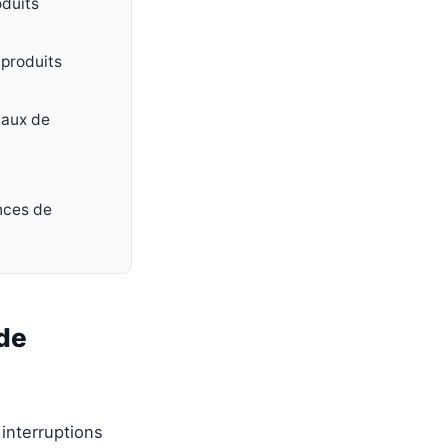
oduits
 produits
 taux de
nces de
de
 interruptions