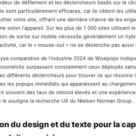
ondeur de défilement et les déclencheurs basés sur le cli
ie sont particulièrement efficaces, car ils ciblent les util
quitter votre site, offrant une dernière chance de les en
arie selon l'appareil. Sur les plus de 1 000 sites utilisant 
tion de sortie sur mobile nécessite généralement un hyb
nactivité, car le « mouse-out » ne se déclenche pas aussi 
lyse comparative de l'industrie 2024 de Wisepops indiqu
onométrés surpassent constamment ceux déployés sans
c différents déclencheurs pour trouver ce qui résonne 
itez les popups immédiats qui apparaissent au chargement
nt souvent des taux de rebond élevés et une expérience 
 le souligne la recherche UX du Nielsen Norman Group.
on du design et du texte pour la cap