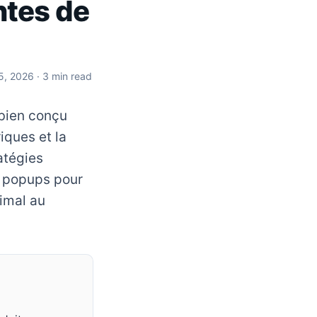
ntes de
 5, 2026
· 3 min read
bien conçu
iques et la
atégies
de popups pour
imal au