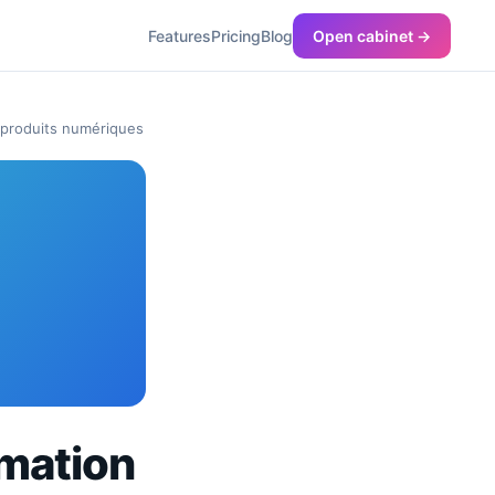
Features
Pricing
Blog
Open cabinet →
 produits numériques
rmation