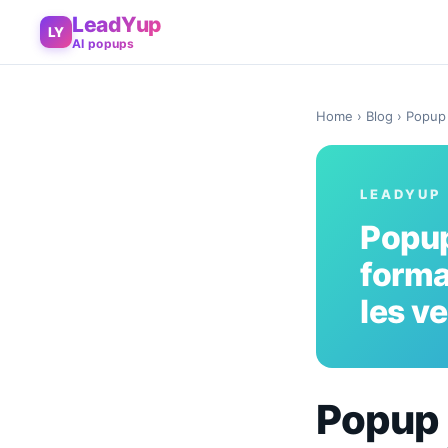
LeadYup
LY
AI popups
Home
›
Blog
› Popup 
LEADYUP
Popup
forma
les v
Popup 