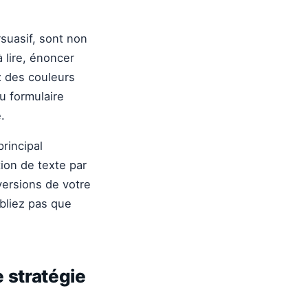
rsuasif, sont non
 lire, énoncer
ez des couleurs
u formulaire
.
principal
tion de texte par
versions de votre
ubliez pas que
 stratégie