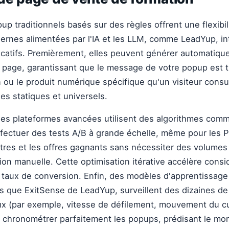
up traditionnels basés sur des règles offrent une flexibili
rnes alimentées par l'IA et les LLM, comme LeadYup, in
icatifs. Premièrement, elles peuvent générer automatiqu
 page, garantissant que le message de votre popup est t
n ou le produit numérique spécifique qu'un visiteur consu
s statiques et universels.
es plateformes avancées utilisent des algorithmes co
fectuer des tests A/B à grande échelle, même pour les P
itres et les offres gagnants sans nécessiter des volumes 
ion manuelle. Cette optimisation itérative accélère cons
 taux de conversion. Enfin, des modèles d'apprentissag
ls que ExitSense de LeadYup, surveillent des dizaines de
 (par exemple, vitesse de défilement, mouvement du c
ur chronométrer parfaitement les popups, prédisant le mo