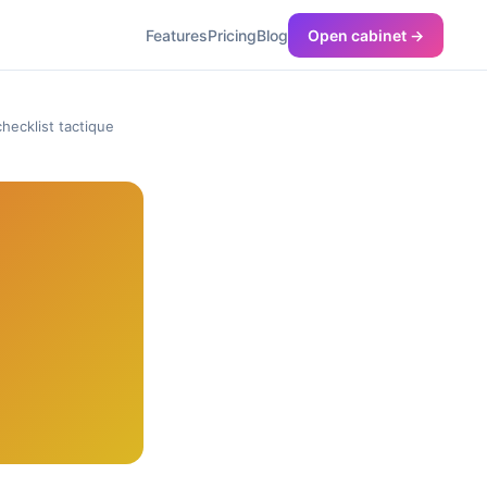
Features
Pricing
Blog
Open cabinet →
hecklist tactique