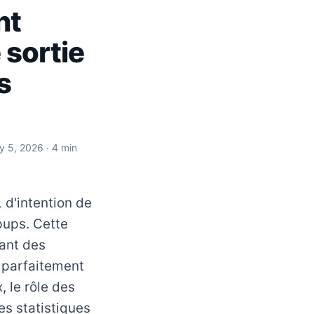
nt
 sortie
s
ly 5, 2026
· 4 min
d'intention de
pups. Cette
ant des
 parfaitement
 le rôle des
s statistiques