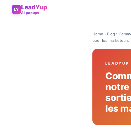
LeadYup
LY
AI popups
Home
›
Blog
› Commen
pour les marketeurs
LEADYUP
Comme
notre
sorti
les m