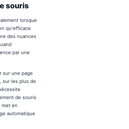
e souris
palement lorsque
ien qu'efficace
nore des nuances
quand
nce par une
r sur une page
 sur les plus de
 nécessite
vement de souris
l met en
sage automatique