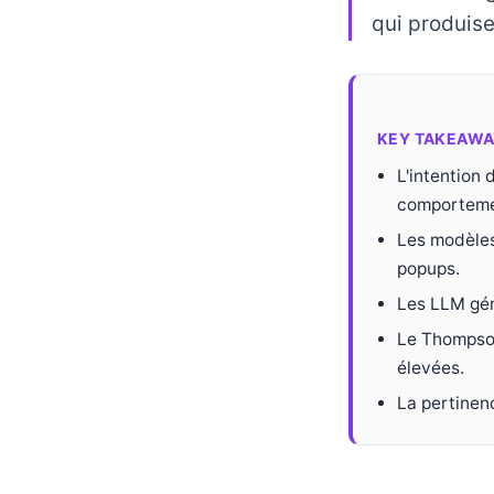
qui produise
KEY TAKEAWA
L'intention 
comporteme
Les modèles 
popups.
Les LLM gén
Le Thompson
élevées.
La pertinenc