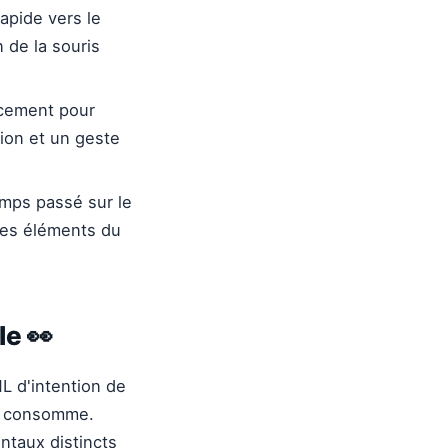
rapide vers le
 de la souris
ncement pour
ion et un geste
mps passé sur le
res éléments du
le 👀
 d'intention de
il consomme.
taux distincts