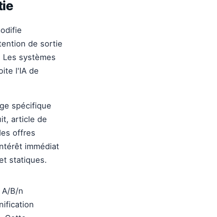
tie
odifie
ention de sortie
. Les systèmes
ite l'IA de
ge spécifique
t, article de
des offres
intérêt immédiat
et statiques.
 A/B/n
nification