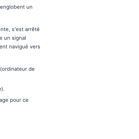
s englobent un
nte, s'est arrêté
e un signal
ment navigué vers
 (ordinateur de
).
page pour ce