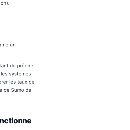
ion).
ermé un
tant de prédire
e les systèmes
orer les taux de
de de Sumo de
onctionne