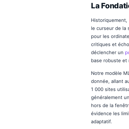
La Fondati
Historiquement, 
le curseur de la 
pour les ordinat
critiques et éc
déclencher un
p
base robuste et 
Notre modèle ML
donnée, allant a
1 000 sites utili
généralement un 
hors de la fenêt
évidence les lim
adaptatif.