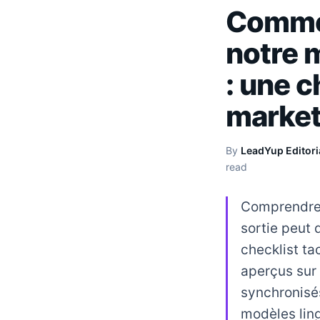
Commen
notre 
: une c
market
By
LeadYup Editori
read
Comprendre 
sortie peut 
checklist t
aperçus sur
synchronisé
modèles lin