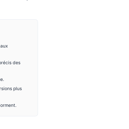
naux
précis des
e.
sions plus
forment.