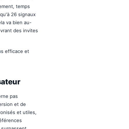
lement, temps
squ'à 26 signaux
la va bien au-
ivrant des invites
s efficace et
sateur
erne pas
ersion et de
onisés et utiles,
références
s surpassent