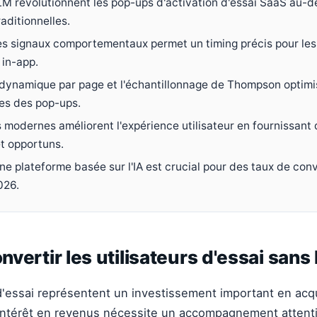
LLM révolutionnent les pop-ups d'activation d'essai SaaS au-d
aditionnelles.
es signaux comportementaux permet un timing précis pour les 
 in-app.
dynamique par page et l'échantillonnage de Thompson optimi
es des pop-ups.
 modernes améliorent l'expérience utilisateur en fournissant 
et opportuns.
ne plateforme basée sur l'IA est crucial pour des taux de con
026.
onvertir les utilisateurs d'essai sans
 d'essai représentent un investissement important en acqu
intérêt en revenus nécessite un accompagnement attentif