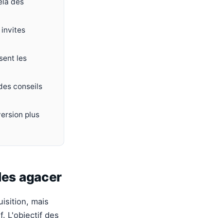
elà des
invites
sent les
des conseils
version plus
 les agacer
isition, mais
. L'objectif des