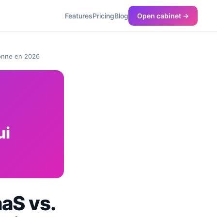
Features
Pricing
Blog
Open cabinet →
ionne en 2026
ui
aaS vs.