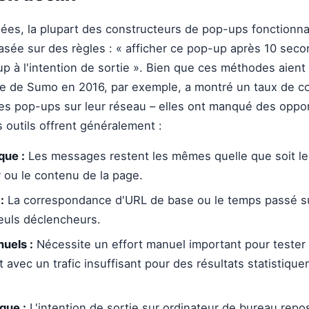
es, la plupart des constructeurs de pop-ups fonctionna
asée sur des règles : « afficher ce pop-up après 10 seco
up à l'intention de sortie ». Bien que ces méthodes aien
ude de Sumo en 2016, par exemple, a montré un taux de 
es pop-ups sur leur réseau – elles ont manqué des oppo
 outils offrent généralement :
que :
Les messages restent les mêmes quelle que soit l
ur ou le contenu de la page.
:
La correspondance d'URL de base ou le temps passé su
euls déclencheurs.
uels :
Nécessite un effort manuel important pour tester le
 avec un trafic insuffisant pour des résultats statistiquem
que :
L'intention de sortie sur ordinateur de bureau repos