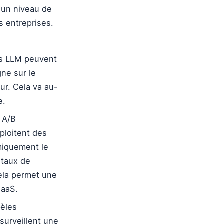
 un niveau de
s entreprises.
es LLM peuvent
ne sur le
ur. Cela va au-
e.
 A/B
ploitent des
miquement le
 taux de
ela permet une
SaaS.
èles
urveillent une