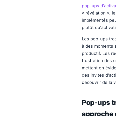
pop-ups d'activa
« révélation », 
implémentés peuv
plutôt qu'activat
Les pop-ups trad
à des moments a
productif. Les 
frustration des 
mettant en évide
des invites d'act
découvrir de la v
Pop-ups tr
approche 