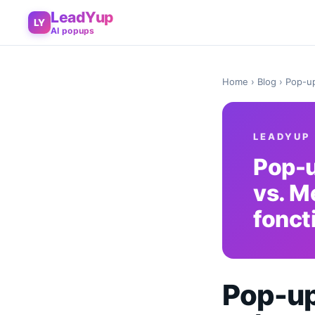
LeadYup
LY
AI popups
Home
›
Blog
› Pop-up
LEADYUP
Pop-u
vs. M
fonct
Pop-ups