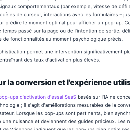
signaux comportementaux (par exemple, vitesse de défi
modèles de curseur, interactions avec les formulaires – ju
our prédire le moment optimal pour afficher un pop-up. Ce
 temps passé sur la page ou de l'intention de sortie, dél
 de fonctionnalités au moment psychologique précis.
histication permet une intervention significativement plu
entraînant des taux d'activation plus élevés.
ur la conversion et l'expérience utili
pop-ups d'activation d'essai SaaS
basés sur l'IA ne conc
hnologie ; il s'agit d'améliorations mesurables de la conv
lisateur. Lorsque les pop-ups sont pertinents, bien synchr
re une nuisance et deviennent des guides précieux. Les 
24 de Wisepops indiquent que les pop-ups bien optimisé