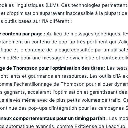
dèles linguistiques (LLM). Ces technologies permettent
 et d'optimisation auparavant inaccessible à la plupart de
 outils basés sur l'IA diffèrent :
 contenu par page :
Au lieu de messages génériques, l
ntanément un contenu de pop-up très pertinent qui s'alig
ique et le contexte de la page consultée par un utilisate
e modèle pour une messagerie dynamique et contextuell
ge de Thompson pour l'optimisation des titres :
Les tests
sont lents et gourmands en ressources. Les outils d'IA ex
comme l'échantillonnage de Thompson pour allouer dyna
res gagnants, accélérant l'optimisation et garantissant des
us élevés même avec de plus petits volumes de trafic. C
continue des pop-ups d'intégration pour les campagnes 
gnaux comportementaux pour un timing parfait :
Les mod
ge automatique avancés, comme ExitSense de LeadYup, s