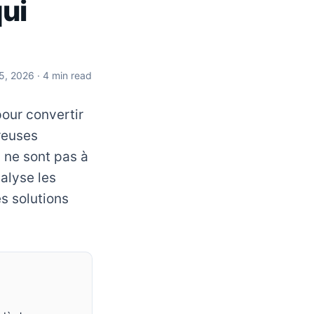
qui
 5, 2026
· 4 min read
pour convertir
breuses
 ne sont pas à
nalyse les
s solutions