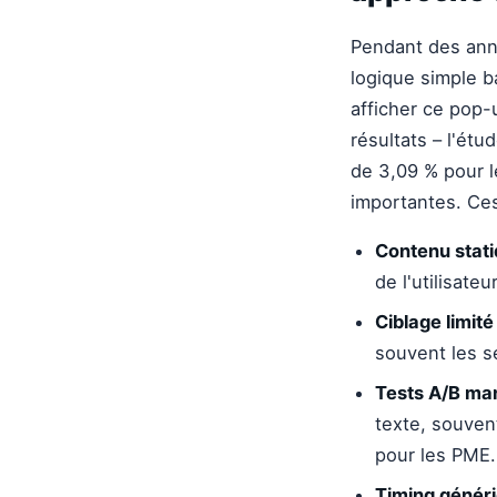
Pendant des anné
logique simple b
afficher ce pop-
résultats – l'ét
de 3,09 % pour l
importantes. Ces
Contenu stati
de l'utilisate
Ciblage limité 
souvent les s
Tests A/B man
texte, souvent
pour les PME.
Timing généri