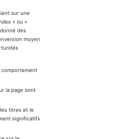
ient sur une
ndes » ou «
t donné des
conversion moyen
rtunités
e comportement
r la page sont
s titres et le
ent significatifs
e sur le