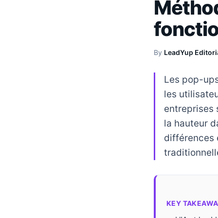
Méthode
foncti
By
LeadYup Editori
Les pop-ups 
les utilisat
entreprises
la hauteur d
différences 
traditionnell
KEY TAKEAWA