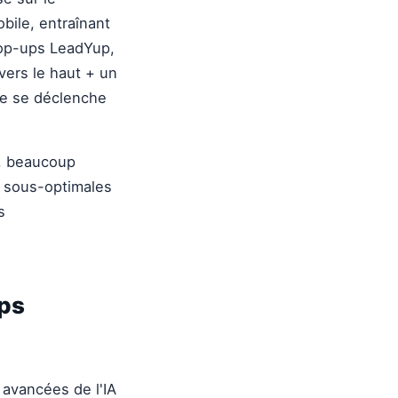
bile, entraînant
pop-ups LeadYup,
vers le haut + un
 ne se déclenche
r, beaucoup
s sous-optimales
s
ups
 avancées de l'IA