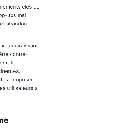
s moments clés de
pop-ups mal
n et abandon
 », apparaissant
être contre-
ent la
tinentes,
ste à proposer
es utilisateurs à
une