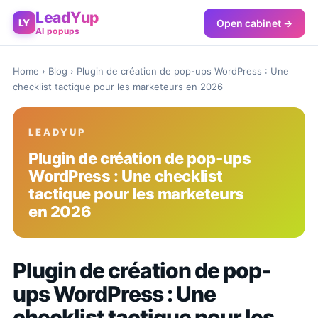
LeadYup
Open cabinet →
LY
AI popups
Home
›
Blog
› Plugin de création de pop-ups WordPress : Une
checklist tactique pour les marketeurs en 2026
LEADYUP
Plugin de création de pop-ups
WordPress : Une checklist
tactique pour les marketeurs
en 2026
Plugin de création de pop-
ups WordPress : Une
checklist tactique pour les