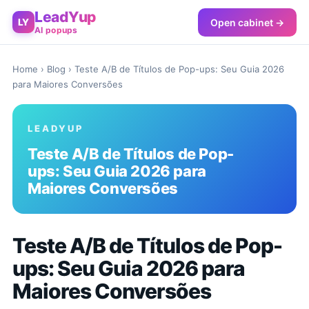
LeadYup
Open cabinet →
LY
AI popups
Home
›
Blog
› Teste A/B de Títulos de Pop-ups: Seu Guia 2026
para Maiores Conversões
LEADYUP
Teste A/B de Títulos de Pop-
ups: Seu Guia 2026 para
Maiores Conversões
Teste A/B de Títulos de Pop-
ups: Seu Guia 2026 para
Maiores Conversões