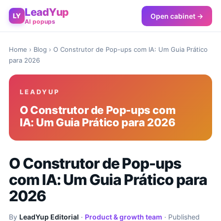
LeadYup
Open cabinet →
LY
AI popups
Home
›
Blog
› O Construtor de Pop-ups com IA: Um Guia Prático
para 2026
LEADYUP
O Construtor de Pop-ups com
IA: Um Guia Prático para 2026
O Construtor de Pop-ups
com IA: Um Guia Prático para
2026
By
LeadYup Editorial
·
Product & growth team
· Published