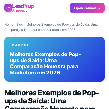
LeadYup
Open cabinet →
LY
AI popups
Home
›
Blog
› Melhores Exemplos de Pop-ups de Saída: Uma
Comparação Honesta para Marketers em 2026
LEADYUP
Melhores Exemplos de Pop-
ups de Saída: Uma
Comparação Honesta para
Marketers em 2026
Melhores Exemplos de Pop-
ups de Saída: Uma
Comparação Honesta para