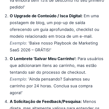
vá embora sem 15% de desconto no seu primeiro
pedido!'
O Upgrade de Conteúdo / Isca Digital:
Em uma
postagem de blog, um pop-up de saída
oferecendo um guia aprofundado, checklist ou
modelo relacionado em troca de um e-mail.
Exemplo:
'Baixe nosso Playbook de Marketing
SaaS 2026 – GRÁTIS!'
O Lembrete 'Salvar Meu Carrinho':
Para usuários
que adicionaram itens ao carrinho, mas estão
tentando sair do processo de checkout.
Exemplo:
'Ainda pensando? Salvamos seu
carrinho por 24 horas. Conclua sua compra
agora!'
A Solicitação de Feedback/Pesquisa:
Menos
direta, mas altamente valiosa para entender os