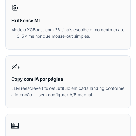
🎯
ExitSense ML
Modelo XGBoost com 26 sinais escolhe o momento exato
— 3–5× melhor que mouse-out simples.
✍️
Copy com IA por página
LLM reescreve título/subtítulo em cada landing conforme
a intenção — sem configurar A/B manual.
🎰