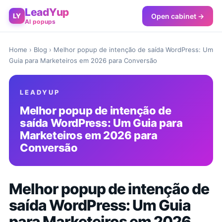
LeadYup
Open cabinet →
LY
AI popups
Home
›
Blog
› Melhor popup de intenção de saída WordPress: Um
Guia para Marketeiros em 2026 para Conversão
LEADYUP
Melhor popup de intenção de
saída WordPress: Um Guia para
Marketeiros em 2026 para
Conversão
Melhor popup de intenção de
saída WordPress: Um Guia
para Marketeiros em 2026