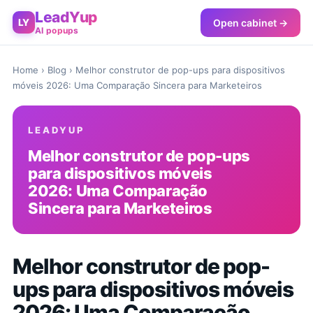
LeadYup
Open cabinet →
LY
AI popups
Home
›
Blog
› Melhor construtor de pop-ups para dispositivos
móveis 2026: Uma Comparação Sincera para Marketeiros
LEADYUP
Melhor construtor de pop-ups
para dispositivos móveis
2026: Uma Comparação
Sincera para Marketeiros
Melhor construtor de pop-
ups para dispositivos móveis
2026: Uma Comparação