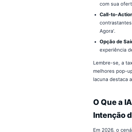
com sua ofert
Call-to-Actio
contrastantes
Agora'.
Opção de Saíd
experiência d
Lembre-se, a ta
melhores pop-up
lacuna destaca a
O Que a I
Intenção d
Em 2026, o cená