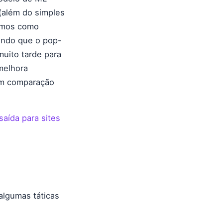
(além do simples
itmos como
tindo que o pop-
uito tarde para
melhora
 em comparação
saída para sites
algumas táticas