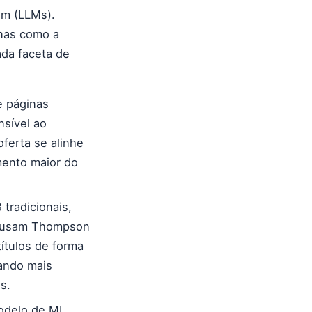
em (LLMs).
nas como a
da faceta de
e páginas
nsível ao
ferta se alinhe
mento maior do
tradicionais,
ML usam Thompson
ítulos de forma
cando mais
s.
delo de ML