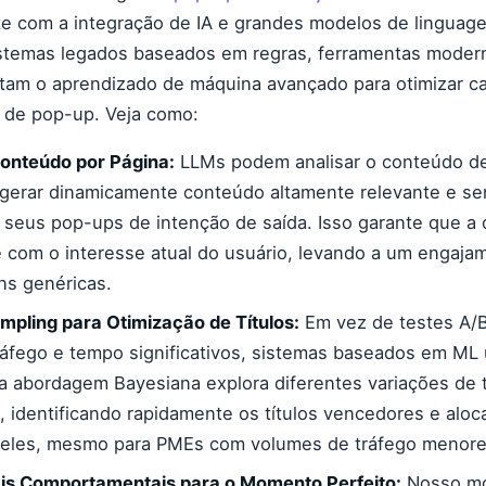
te com a integração de IA e grandes modelos de linguag
istemas legados baseados em regras, ferramentas moder
tam o aprendizado de máquina avançado para otimizar ca
de pop-up. Veja como:
onteúdo por Página:
LLMs podem analisar o conteúdo d
 gerar dinamicamente conteúdo altamente relevante e se
 seus pop-ups de intenção de saída. Isso garante que a o
 com o interesse atual do usuário, levando a um engaja
s genéricas.
pling para Otimização de Títulos:
Em vez de testes A/B 
ráfego e tempo significativos, sistemas baseados em 
a abordagem Bayesiana explora diferentes variações de t
e, identificando rapidamente os títulos vencedores e alo
 eles, mesmo para PMEs com volumes de tráfego menore
ais Comportamentais para o Momento Perfeito:
Nosso mo