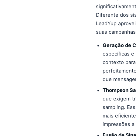
significativamen
Diferente dos s
LeadYup aprovei
suas campanhas 
Geração de C
específicas e
contexto para
perfeitamente
que mensagen
Thompson Sam
que exigem t
sampling. Ess
mais eficient
impressões a
Fusão de Sin