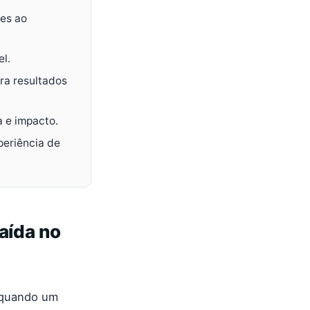
ões ao
el.
ra resultados
 e impacto.
periência de
aída no
 quando um