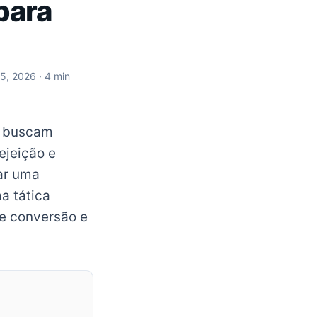
para
 5, 2026
· 4 min
ng buscam
ejeição e
ar uma
a tática
e conversão e