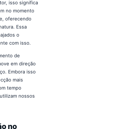
or, isso significa
ecem no momento
ge, oferecendo
natura. Essa
gajados o
ente com isso.
mento de
move em direção
eço. Embora isso
ecção mais
com tempo
utilizam nossos
ão no