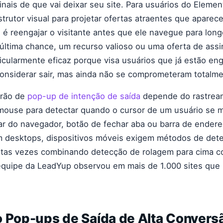
nais de que vai deixar seu site. Para usuários do Element
strutor visual para projetar ofertas atraentes que apar
o é reengajar o visitante antes que ele navegue para lon
última chance, um recurso valioso ou uma oferta de assi
ticularmente eficaz porque visa usuários que já estão en
considerar sair, mas ainda não se comprometeram totalm
drão de
pop-up de intenção de saída
depende do rastrea
ouse para detectar quando o cursor de um usuário se 
ar do navegador, botão de fechar aba ou barra de ender
 desktops, dispositivos móveis exigem métodos de det
uitas vezes combinando detecção de rolagem para cima 
equipe da LeadYup observou em mais de 1.000 sites que 
o Pop-ups de Saída de Alta Convers