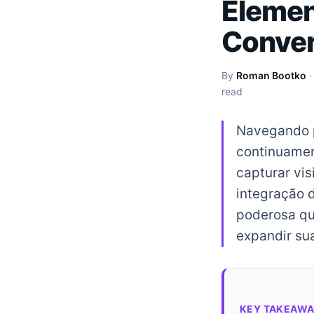
Elemen
Conve
By
Roman Bootko
read
Navegando p
continuament
capturar vi
integração 
poderosa qu
expandir sua
KEY TAKEAWA