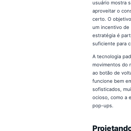
usuário mostra si
aproveitar o con
certo. O objetiv
um incentivo de 
estratégia é par
suficiente para 
A tecnologia pa
movimentos do m
ao botão de volt
funcione bem em
sofisticados, m
ocioso, como a 
pop-ups.
Projetand