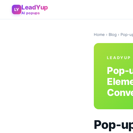
LeadYup
LY
AI popups
Home
›
Blog
› Pop-up
LEADYUP
Pop-u
Eleme
Conv
Pop-up