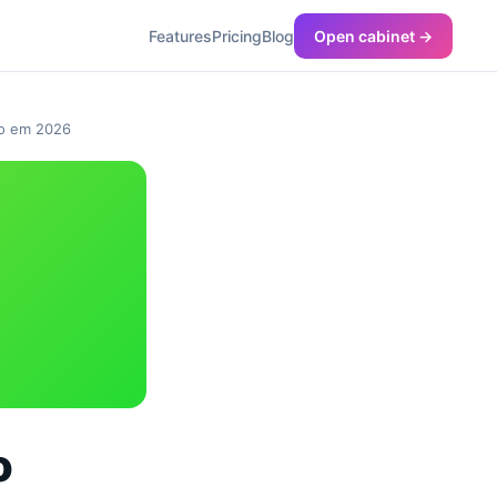
Features
Pricing
Blog
Open cabinet →
ão em 2026
o