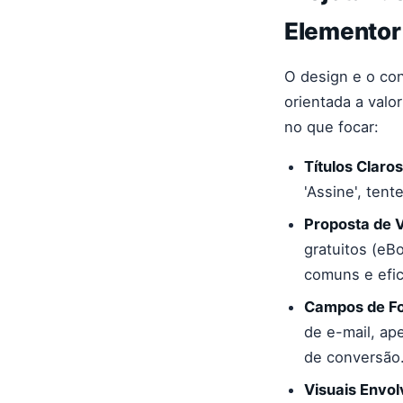
Elementor
O design e o co
orientada a valo
no que focar:
Títulos Claros
'Assine', ten
Proposta de V
gratuitos (eB
comuns e efi
Campos de Fo
de e-mail, ap
de conversão
Visuais Envol