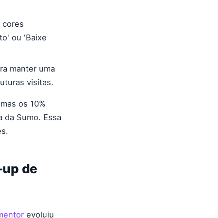
 cores
o' ou 'Baixe
ara manter uma
turas visitas.
 mas os 10%
a da Sumo. Essa
es.
-up de
mentor
evoluiu