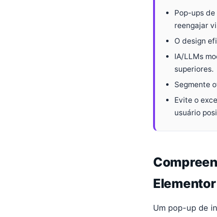
Pop-ups de 
reengajar v
O design ef
IA/LLMs mod
superiores.
Segmente of
Evite o exc
usuário posi
Compreend
Elementor
Um pop-up de in