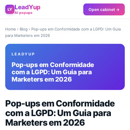
LeadYup
Open cabinet →
LY
AI popups
Home
›
Blog
› Pop-ups em Conformidade com a LGPD: Um Guia
para Marketers em 2026
LEADYUP
Pop-ups em Conformidade
com a LGPD: Um Guia para
Marketers em 2026
Pop-ups em Conformidade
com a LGPD: Um Guia para
Marketers em 2026