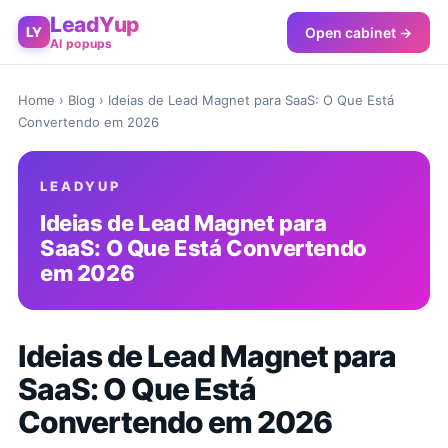
LeadYup
Open cabinet →
LY
AI popups
Home
›
Blog
› Ideias de Lead Magnet para SaaS: O Que Está
Convertendo em 2026
LEADYUP
Ideias de Lead Magnet para
SaaS: O Que Está Convertendo
em 2026
Ideias de Lead Magnet para
SaaS: O Que Está
Convertendo em 2026