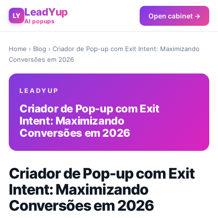
LeadYup
Open cabinet →
LY
AI popups
Home
›
Blog
› Criador de Pop-up com Exit Intent: Maximizando
Conversões em 2026
LEADYUP
Criador de Pop-up com Exit
Intent: Maximizando
Conversões em 2026
Criador de Pop-up com Exit
Intent: Maximizando
Conversões em 2026