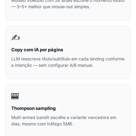
Modelo XGBoost com 26 sinais escolhe o momento exato
— 3–5× melhor que mouse-out simples.
✍️
Copy com IA por página
LLM reescreve título/subtítulo em cada landing conforme
a intenção — sem configurar A/B manual.
🎰
Thompson sampling
Multi-armed bandit escolhe a variante vencedora em
dias, mesmo com tráfego SMB.