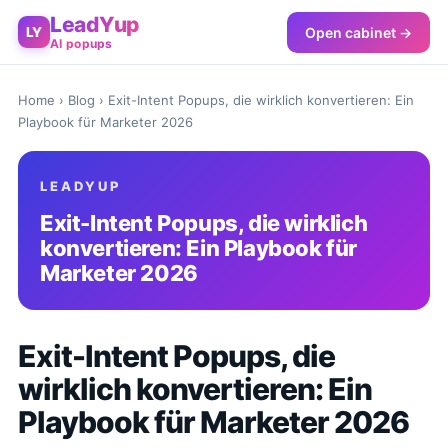
LeadYup
Open cabinet →
LY
AI popups
Home
›
Blog
› Exit-Intent Popups, die wirklich konvertieren: Ein
Playbook für Marketer 2026
LEADYUP
Exit-Intent Popups, die wirklich
konvertieren: Ein Playbook für
Marketer 2026
Exit-Intent Popups, die
wirklich konvertieren: Ein
Playbook für Marketer 2026