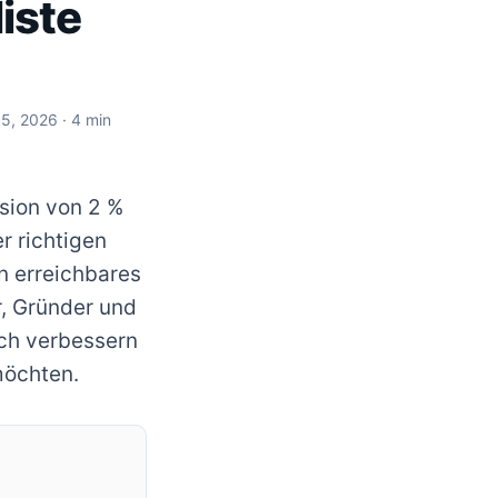
iste
 5, 2026
· 4 min
sion von 2 %
r richtigen
n erreichbares
r, Gründer und
ich verbessern
möchten.