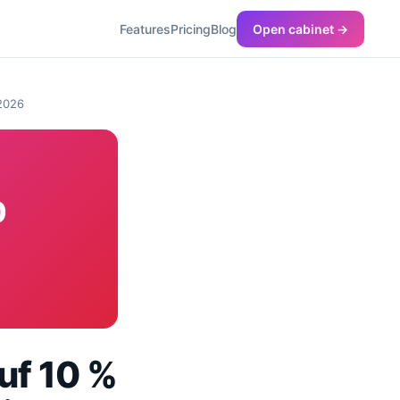
Features
Pricing
Blog
Open cabinet →
 2026
0
uf 10 %