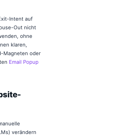
it-Intent auf
Mouse-Out nicht
abwenden, ohne
nen klaren,
ead-Magneten oder
sten
Email Popup
site-
manuelle
LMs) verändern