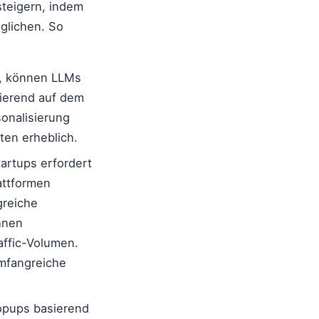
steigern, indem
glichen. So
n, können LLMs
sierend auf dem
sonalisierung
ten erheblich.
rtups erfordert
lattformen
greiche
ihnen
affic-Volumen.
mfangreiche
opups basierend