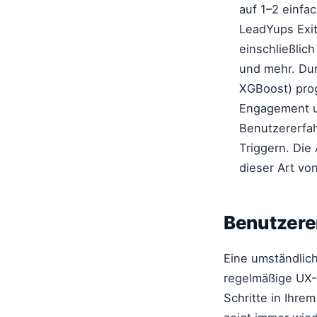
auf 1–2 einfa
LeadYups Exit
einschließlic
und mehr. Dur
XGBoost) prog
Engagement un
Benutzererfah
Triggern. Die
dieser Art von
Benutzere
Eine umständlich
regelmäßige UX-A
Schritte in Ihr