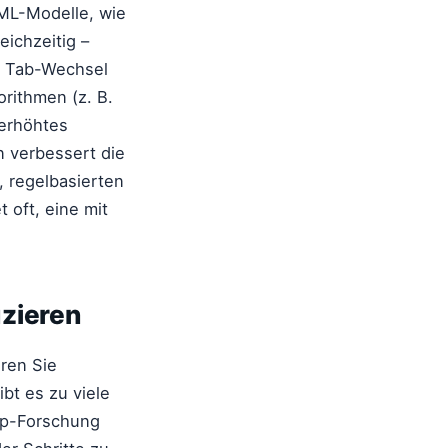
e ML-Modelle, wie
ichzeitig –
, Tab-Wechsel
orithmen (z. B.
 erhöhtes
n verbessert die
 regelbasierten
 oft, eine mit
zieren
hren Sie
bt es zu viele
up-Forschung