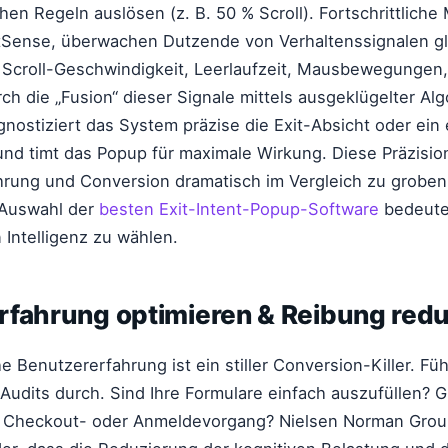
chen Regeln auslösen (z. B. 50 % Scroll). Fortschrittlich
Sense, überwachen Dutzende von Verhaltenssignalen gle
h Scroll-Geschwindigkeit, Leerlaufzeit, Mausbewegungen
ch die „Fusion“ dieser Signale mittels ausgeklügelter Alg
nostiziert das System präzise die Exit-Absicht oder ein
d timt das Popup für maximale Wirkung. Diese Präzisio
rung und Conversion dramatisch im Vergleich zu groben,
 Auswahl der
besten Exit-Intent-Popup-Software
bedeutet
 Intelligenz zu wählen.
rfahrung optimieren & Reibung redu
e Benutzererfahrung ist ein stiller Conversion-Killer. Fü
udits durch. Sind Ihre Formulare einfach auszufüllen? Gi
em Checkout- oder Anmeldevorgang? Nielsen Norman Gro