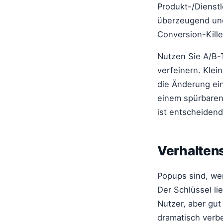
Produkt-/Dienstl
überzeugend und 
Conversion-Kille
Nutzen Sie A/B-T
verfeinern. Kle
die Änderung ei
einem spürbaren 
ist entscheiden
Verhalten
Popups sind, wen
Der Schlüssel li
Nutzer, aber gu
dramatisch verbe