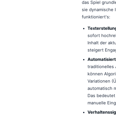
das Spiel grund
sie dynamische 
funktioniert's:
Texterstellung
sofort hochre
Inhalt der ak
steigert Enga
Automatisier
traditionelles
können Algor
Variationen (
automatisch m
Das bedeutet
manuelle Eingr
Verhaltenssig