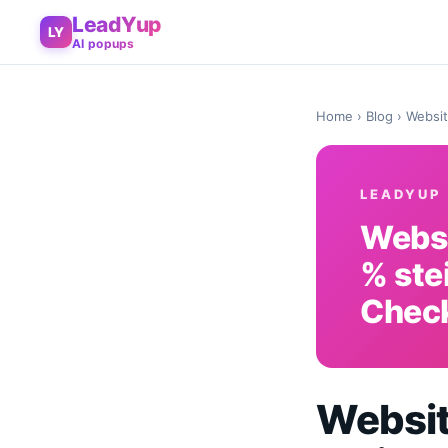
LeadYup
LY
AI popups
Home
›
Blog
› Websit
LEADYUP
Websi
% ste
Check
Websit