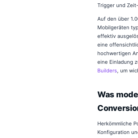
Trigger und Zeit
Auf den über 1.
Mobilgeräten ty
effektiv ausgelö
eine offensichtl
hochwertigen Anr
eine Einladung z
Builders
, um wic
Was moder
Conversion
Herkömmliche Pop
Konfiguration u