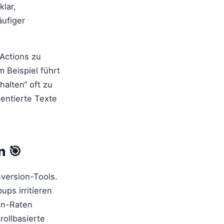
lar,
äufiger
-Actions zu
 Beispiel führt
alten“ oft zu
entierte Texte
n 🎯
nversion-Tools.
ups irritieren
on-Raten
rollbasierte