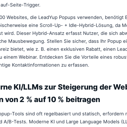
-auf-Seite-Trigger.
000 Websites, die LeadYup Popups verwenden, benötigt Ex
pischerweise eine Scroll-Up- + Idle-Hybrid-Lösung, da 
st wird. Dieser Hybrid-Ansatz erfasst Nutzer, die sich 
iche Mausbewegung. Stellen Sie sicher, dass Ihr Popup ei
eiz bietet, wie z. B. einen exklusiven Rabatt, einen L
u einem Webinar. Entdecken Sie die Vorteile eines robu
htige Kontaktinformationen zu erfassen.
ne KI/LLMs zur Steigerung der Web
 von 2 % auf 10 % beitragen
up-Tools sind oft regelbasiert und statisch, erfordern 
nd A/B-Tests. Moderne KI und Large Language Models (L