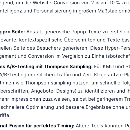
legend, um die Website-Conversion von 2 % auf 10 % zu 
Intelligenz und Personalisierung in großem Maßstab ermö
 pro Seite:
Anstatt generische Popup-Texte zu erstelle
levante, kontextspezifische Überschriften und Texte ba
tuellen Seite des Besuchers generieren. Diese Hyper-Per
gement und Conversion im Vergleich zu Einheitsbotschaf
tes A/B-Testing mit Thompson Sampling:
Für KMU und Sta
 A/B-Testing erheblichen Traffic und Zeit. KI-gestützte P
ithmen wie Thompson sampling nutzen, um schnell erfol
Überschriften, Angebote, Designs) zu identifizieren und 
ehr Impressionen zuzuweisen, selbst bei geringerem Tr
 schnellere Optimierung und bessere Ergebnisse ohne u
iffe.
nal-Fusion für perfektes Timing:
Ältere Tools könnten P