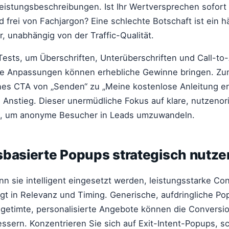
eistungsbeschreibungen. Ist Ihr Wertversprechen sofort k
frei von Fachjargon? Eine schlechte Botschaft ist ein h
r, unabhängig von der Traffic-Qualität.
ests, um Überschriften, Unterüberschriften und Call-to
ine Anpassungen können erhebliche Gewinne bringen. Zum
nes CTA von „Senden“ zu „Meine kostenlose Anleitung erh
Anstieg. Dieser unermüdliche Fokus auf klare, nutzenori
d, um anonyme Besucher in Leads umzuwandeln.
sbasierte Popups strategisch nutze
n sie intelligent eingesetzt werden, leistungsstarke Co
egt in Relevanz und Timing. Generische, aufdringliche Pop
t getimte, personalisierte Angebote können die Conversi
ssern. Konzentrieren Sie sich auf Exit-Intent-Popups, sc