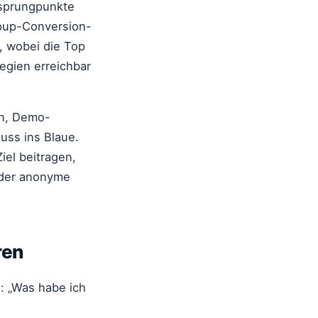
bsprungpunkte
Popup-Conversion-
, wobei die Top
tegien erreichbar
en, Demo-
uss ins Blaue.
iel beitragen,
oder anonyme
ren
n: „Was habe ich