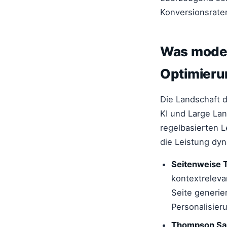
Konversionsrate
Was moder
Optimieru
Die Landschaft d
KI und Large La
regelbasierten 
die Leistung dyn
Seitenweise T
kontextreleva
Seite generie
Personalisier
Thompson Sam