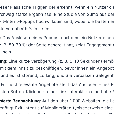
eser klassische Trigger, der erkennt, wenn ein Nutzer di
 durchweg starke Ergebnisse. Eine Studie von Sumo aus d
xit-Intent-Popups hochwirksam sind, wobei die besten e
te von über 9 % erzielen.
:
Das Auslösen eines Popups, nachdem ein Nutzer eine
z. B. 50–70 %) der Seite gescrollt hat, zeigt Engagement
u sein.
ung:
Eine kurze Verzögerung (z. B. 5–10 Sekunden) ermög
 mit dem Inhalt zu beschäftigen, bevor ihnen ein Angebot
, und es ist störend; zu lang, und Sie verpassen Gelegen
Für hochrelevante Angebote stellt das Auslösen eines 
ten Button-Klick oder einer Link-Interaktion eine hohe A
sierte Beobachtung:
Auf den über 1.000 Websites, die 
nötigt Exit-Intent auf Mobilgeräten typischerweise eine 