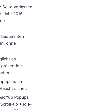
e Seite verlassen
em Jahr 2016
ine
n bestimmten
 an, ohne
licht es
 präsentiert
heiten.
Popups nach
bsicht sicher.
LeadYup Popups
Scroll-up + Idle-