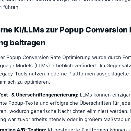
n führen.
ne KI/LLMs zur Popup Conversion 
ng beitragen
er Popup Conversion Rate Optimierung wurde durch Forts
nguage Models (LLMs) erheblich verändert. Im Gegensatz
Legacy-Tools nutzen moderne Plattformen ausgeklügelte
amisch zu optimieren.
ext- & Überschriftengenerierung:
LLMs können einzigart
nte Popup-Texte und erfolgreiche Überschriften für jede
ren, wodurch generische Nachrichten eliminiert werden.
ung war zuvor arbeitsintensiv oder in großem Maßstab un
pling A/B-Testing:
KI-gesteuerte Plattformen können ko