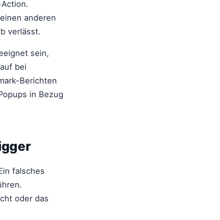
-Action.
t einen anderen
b verlässt.
eeignet sein,
auf bei
mark-Berichten
 Popups in Bezug
igger
Ein falsches
ühren.
icht oder das