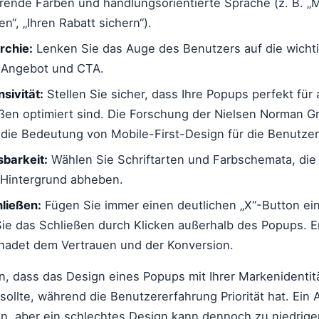
erende Farben und handlungsorientierte Sprache (z. B. „
n“, „Ihren Rabatt sichern“).
rchie:
Lenken Sie das Auge des Benutzers auf die wicht
, Angebot und CTA.
sivität:
Stellen Sie sicher, dass Ihre Popups perfekt für a
ßen optimiert sind. Die Forschung der Nielsen Norman G
die Bedeutung von Mobile-First-Design für die Benutzer
sbarkeit:
Wählen Sie Schriftarten und Farbschemata, die 
 Hintergrund abheben.
ließen:
Fügen Sie immer einen deutlichen „X“-Button ei
ie das Schließen durch Klicken außerhalb des Popups. 
chadet dem Vertrauen und der Konversion.
, dass das Design eines Popups mit Ihrer Markenidentit
ollte, während die Benutzererfahrung Priorität hat. Ein
n, aber ein schlechtes Design kann dennoch zu niedrige