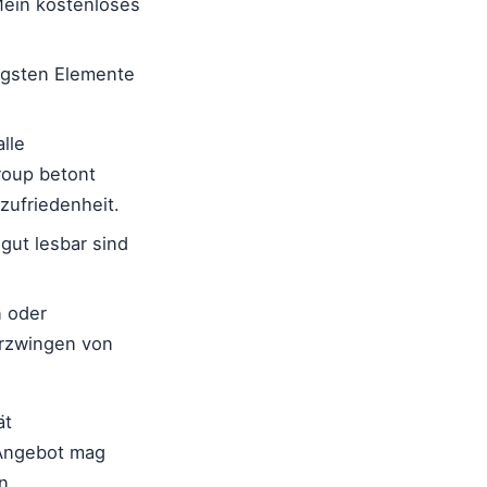
Mein kostenloses
igsten Elemente
lle
roup betont
zufriedenheit.
gut lesbar sind
n oder
Erzwingen von
ät
 Angebot mag
n