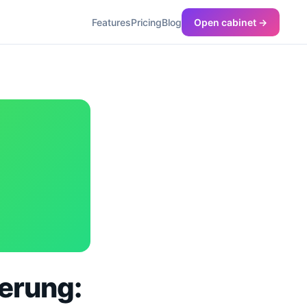
Features
Pricing
Blog
Open cabinet →
erung: