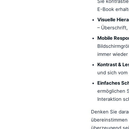
Sie kontrasti
E-Book erhalte
Visuelle Hiera
– Überschrift
Mobile Respon
Bildschirmgrö
immer wieder 
Kontrast & Le
und sich vom
Einfaches Sch
ermöglichen S
Interaktion s
Denken Sie daran
übereinstimmen s
überzeugend sei