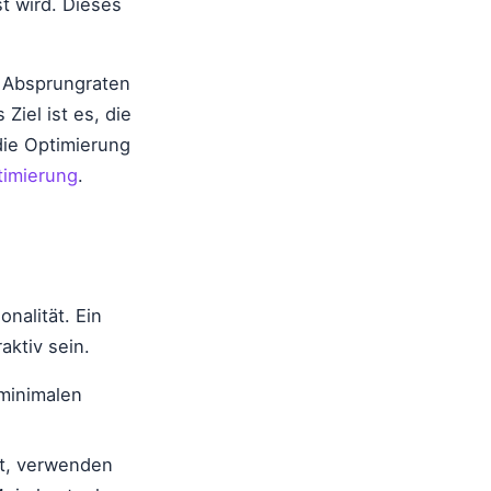
t wird. Dieses
e Absprungraten
iel ist es, die
die Optimierung
timierung
.
nalität. Ein
aktiv sein.
minimalen
t, verwenden