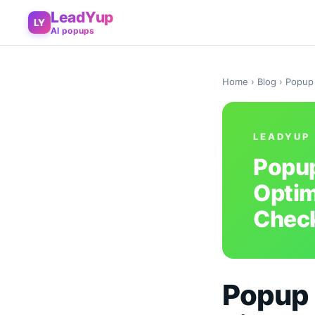
LeadYup
LY
AI popups
Home
›
Blog
› Popup 
LEADYUP
Popup
Optim
Check
Popup 