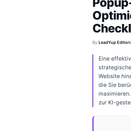
Popup-
Optimi
Checkl
By
LeadYup Editori
Eine effekt
strategisch
Website hina
die Sie ber
maximieren.
zur KI-gest