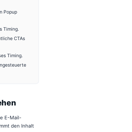
in Popup
s Timing.
utliche CTAs
ses Timing.
engesteuerte
tehen
ie E-Mail-
immt den Inhalt