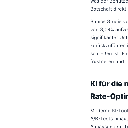
was der Benutzer
Botschaft direkt.
Sumos Studie vo
von 3,09% aufwei
signifikanter Un
zurückzuführen i
schließen ist. E
frustrieren und
KI für die
Rate-Opti
Moderne KI-Tool
A/B-Tests hinaus
Anpassungen. To