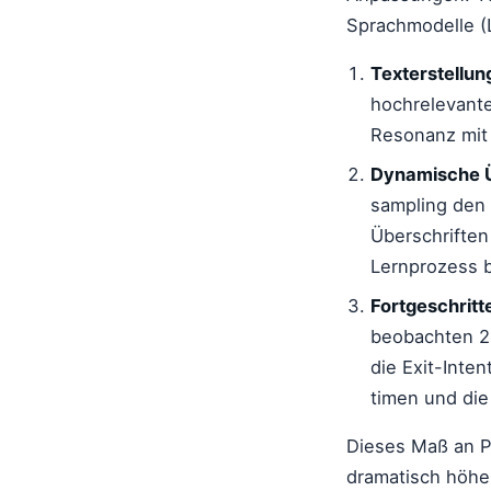
Sprachmodelle (L
Texterstellung
hochrelevant
Resonanz mit 
Dynamische Ü
sampling den 
Überschriften
Lernprozess b
Fortgeschritt
beobachten 2
die Exit-Inte
timen und die
Dieses Maß an Pr
dramatisch höhe