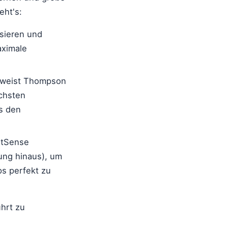
eht's:
sieren und
aximale
s weist Thompson
ichsten
s den
itSense
ung hinaus), um
ps perfekt zu
ührt zu