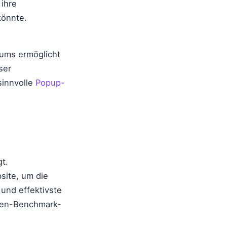
ihre
könnte.
kums ermöglicht
ser
sinnvolle
Popup-
t.
site, um die
 und effektivste
nchen-Benchmark-