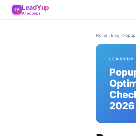
LeadYup
LY
AI popups
Home
›
Blog
› Popup-
LEADYUP
Popu
Optim
Check
2026