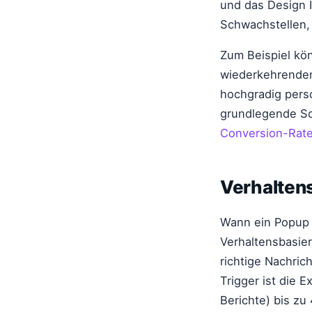
und das Design 
Schwachstellen,
Zum Beispiel kön
wiederkehrenden
hochgradig pers
grundlegende Sch
Conversion-Rat
Verhalten
Wann ein Popup 
Verhaltensbasier
richtige Nachric
Trigger ist die 
Berichte) bis z