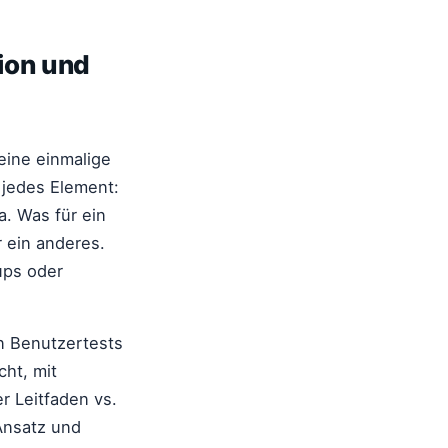
tion und
eine einmalige
 jedes Element:
a. Was für ein
r ein anderes.
ups oder
n Benutzertests
cht, mit
r Leitfaden vs.
 Ansatz und