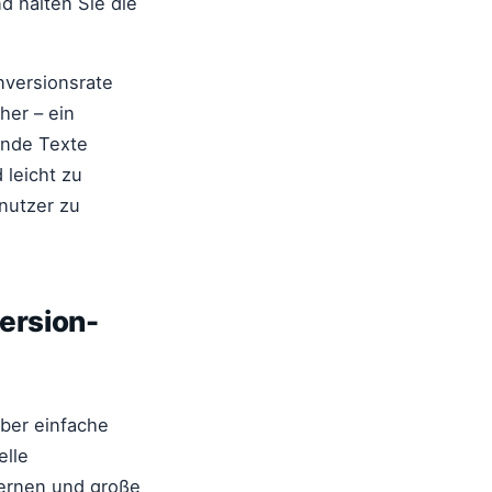
d halten Sie die
nversionsrate
her – ein
ende Texte
 leicht zu
enutzer zu
ersion-
ber einfache
elle
Lernen und große