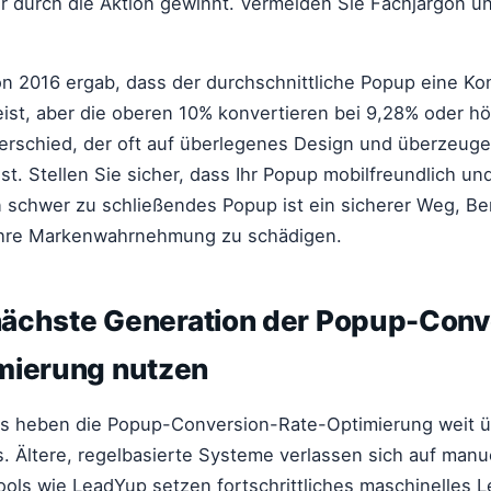
 durch die Aktion gewinnt. Vermeiden Sie Fachjargon un
n 2016 ergab, dass der durchschnittliche Popup eine Ko
st, aber die oberen 10% konvertieren bei 9,28% oder hö
terschied, der oft auf überlegenes Design und überzeug
st. Stellen Sie sicher, dass Ihr Popup mobilfreundlich und
in schwer zu schließendes Popup ist ein sicherer Weg, B
 Ihre Markenwahrnehmung zu schädigen.
 nächste Generation der Popup-Conv
mierung nutzen
s heben die Popup-Conversion-Rate-Optimierung weit ü
. Ältere, regelbasierte Systeme verlassen sich auf manu
ols wie LeadYup setzen fortschrittliches maschinelles 