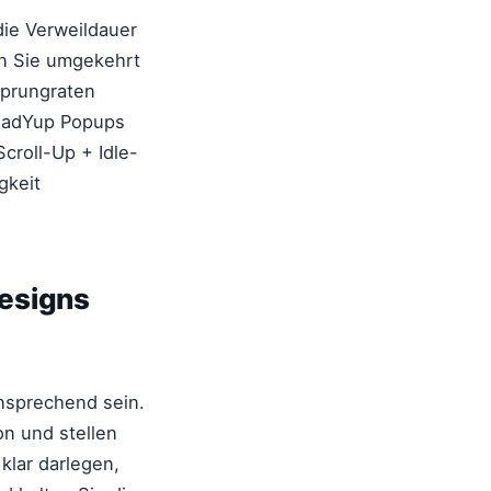
 die Verweildauer
en Sie umgekehrt
sprungraten
LeadYup Popups
Scroll-Up + Idle-
gkeit
esigns
ansprechend sein.
on und stellen
 klar darlegen,