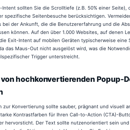
-Intent sollten Sie die Scrolltiefe (z.B. 50% einer Seite),
der spezifische Seitenbesuche berücksichtigen. Vermeid
 bei der Ankunft, die die Benutzererfahrung und die Ab
ussen können. Auf den über 1.000 Websites, auf denen 
 die Exit-Intent auf mobilen Geräten typischerweise eine 
da das Maus-Out nicht ausgelöst wird, was die Notwendi
lspezifischer Trigger unterstreicht.
g von hochkonvertierenden Popup-D
n
 zur Konvertierung sollte sauber, prägnant und visuell 
arke Kontrastfarben für Ihren Call-to-Action (CTA)-Butt
er hervorsticht. Der Text sollte nutzenorientiert sein und