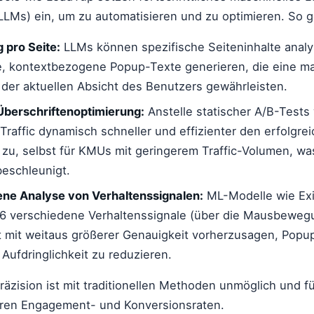
LMs) ein, um zu automatisieren und zu optimieren. So g
 pro Seite:
LLMs können spezifische Seiteninhalte analy
e, kontextbezogene Popup-Texte generieren, die eine m
der aktuellen Absicht des Benutzers gewährleisten.
berschriftenoptimierung:
Anstelle statischer A/B-Test
Traffic dynamisch schneller und effizienter den erfolgre
 zu, selbst für KMUs mit geringerem Traffic-Volumen, wa
eschleunigt.
ene Analyse von Verhaltenssignalen:
ML-Modelle wie Ex
6 verschiedene Verhaltenssignale (über die Mausbeweg
nt mit weitaus größerer Genauigkeit vorherzusagen, Popu
 Aufdringlichkeit zu reduzieren.
äzision ist mit traditionellen Methoden unmöglich und f
ren Engagement- und Konversionsraten.