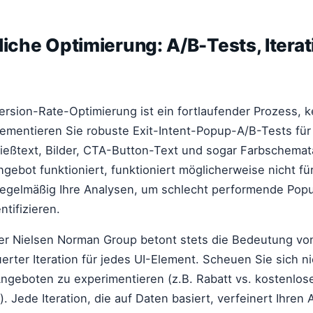
liche Optimierung: A/B-Tests, Itera
sion-Rate-Optimierung ist ein fortlaufender Prozess, k
lementieren Sie robuste Exit-Intent-Popup-A/B-Tests für
ließtext, Bilder, CTA-Button-Text und sogar Farbschemat
gebot funktioniert, funktioniert möglicherweise nicht fü
regelmäßig Ihre Analysen, um schlecht performende Pop
tifizieren.
er Nielsen Norman Group betont stets die Bedeutung vo
rter Iteration für jedes UI-Element. Scheuen Sie sich ni
geboten zu experimentieren (z.B. Rabatt vs. kostenlose
). Jede Iteration, die auf Daten basiert, verfeinert Ihren