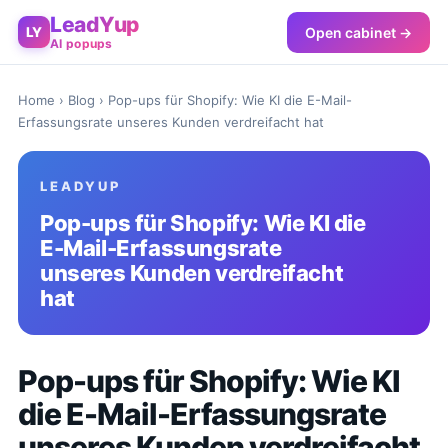
LeadYup
Open cabinet →
LY
AI popups
Home
›
Blog
› Pop-ups für Shopify: Wie KI die E-Mail-
Erfassungsrate unseres Kunden verdreifacht hat
LEADYUP
Pop-ups für Shopify: Wie KI die
E-Mail-Erfassungsrate
unseres Kunden verdreifacht
hat
Pop-ups für Shopify: Wie KI
die E-Mail-Erfassungsrate
unseres Kunden verdreifacht