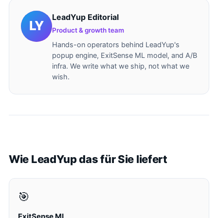
LeadYup Editorial
Product & growth team
Hands-on operators behind LeadYup's
popup engine, ExitSense ML model, and A/B
infra. We write what we ship, not what we
wish.
Wie LeadYup das für Sie liefert
🎯
ExitSense ML