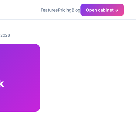
Features
Pricing
Blog
Open cabinet →
r 2026
k