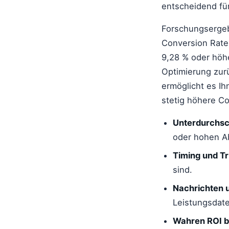
entscheidend fü
Forschungsergeb
Conversion Rate 
9,28 % oder höhe
Optimierung zur
ermöglicht es I
stetig höhere C
Unterdurchsch
oder hohen A
Timing und Tr
sind.
Nachrichten u
Leistungsdat
Wahren ROI b