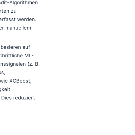
dit-Algorithmen
nten zu
erfasst werden.
iger manuellem
basieren auf
chrittliche ML-
ssignalen (z. B.
bs,
 wie XGBoost,
gkeit
Dies reduziert