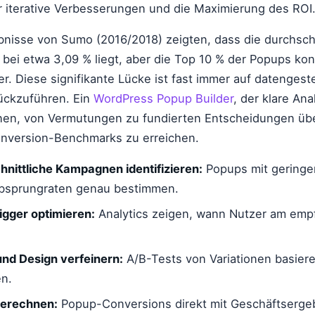
r iterative Verbesserungen und die Maximierung des ROI
nisse von Sumo (2016/2018) zeigten, dass die durchsch
bei etwa 3,09 % liegt, aber die Top 10 % der Popups kon
r. Diese signifikante Lücke ist fast immer auf datengest
ückzuführen. Ein
WordPress Popup Builder
, der klare Ana
hnen, von Vermutungen zu fundierten Entscheidungen ü
onversion-Benchmarks zu erreichen.
nittliche Kampagnen identifizieren:
Popups mit gering
bsprungraten genau bestimmen.
igger optimieren:
Analytics zeigen, wann Nutzer am emp
nd Design verfeinern:
A/B-Tests von Variationen basier
en.
erechnen:
Popup-Conversions direkt mit Geschäftserge