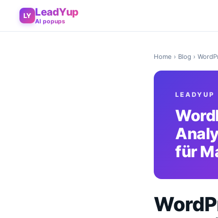
LeadYup
LY
AI popups
Home
›
Blog
› WordPr
LEADYUP
WordP
Analy
für M
WordPr