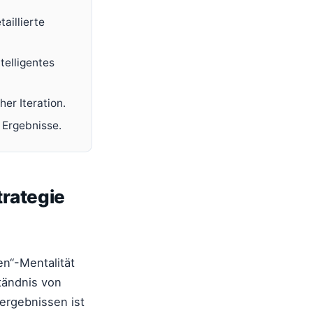
aillierte
telligentes
er Iteration.
 Ergebnisse.
rategie
en“-Mentalität
ständnis von
ergebnissen ist