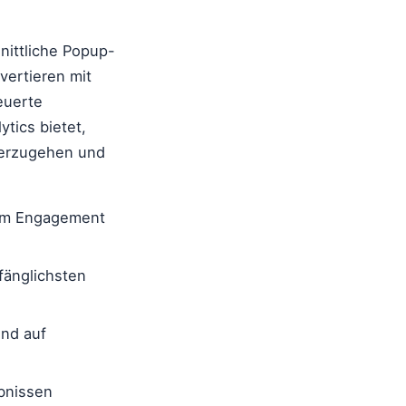
.
nittliche Popup-
vertieren mit
euerte
lytics bietet,
berzugehen und
em Engagement
fänglichsten
end auf
bnissen