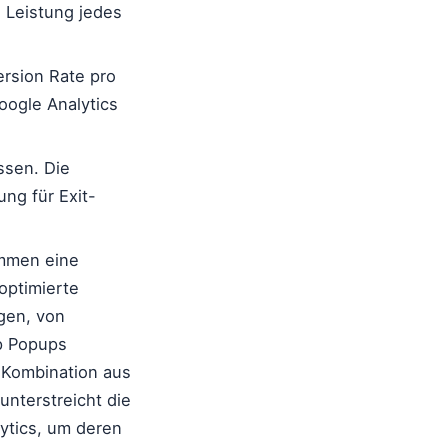
 Leistung jedes
rsion Rate pro
oogle Analytics
ssen. Die
ng für Exit-
mmen eine
-optimierte
gen, von
p Popups
 Kombination aus
unterstreicht die
lytics, um deren