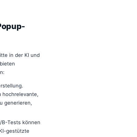
 Popup-
tte in der KI und
bieten
n:
rstellung.
m hochrelevante,
u generieren,
A/B-Tests können
KI-gestützte