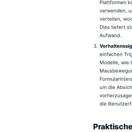
Plattformen 
verwenden, um
verteilen, wo
Dies liefert 
Aufwand.
Verhaltenssig
einfachen Trig
Modelle, wie 
Mausbewegung
Formularinter
um die Absich
vorherzusagen
die Benutzerf
Praktische