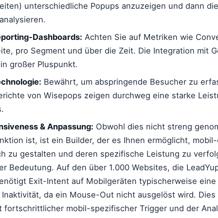
iten) unterschiedliche Popups anzuzeigen und dann die
analysieren.
Reporting-Dashboards:
Achten Sie auf Metriken wie Conve
ite, pro Segment und über die Zeit. Die Integration mit G
ein großer Pluspunkt.
echnologie:
Bewährt, um abspringende Besucher zu erfa
ichte von Wisepops zeigen durchweg eine starke Leistu
.
nsiveness & Anpassung:
Obwohl dies nicht streng geno
nktion ist, ist ein Builder, der es Ihnen ermöglicht, mobil
h zu gestalten und deren spezifische Leistung zu verfol
er Bedeutung. Auf den über 1.000 Websites, die LeadYu
nötigt Exit-Intent auf Mobilgeräten typischerweise eine
Inaktivität, da ein Mouse-Out nicht ausgelöst wird. Dies 
 fortschrittlicher mobil-spezifischer Trigger und der Ana