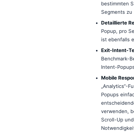
bestimmten Se
Segments zu 
Detaillierte 
Popup, pro Se
ist ebenfalls 
Exit-Intent-T
Benchmark-Ber
Intent-Popups
Mobile Respo
„Analytics“-Fu
Popups einfac
entscheidend
verwenden, be
Scroll-Up und 
Notwendigkeit