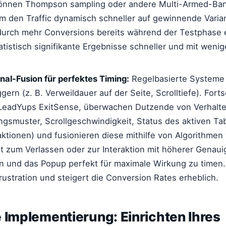
können Thompson sampling oder andere Multi-Armed-Ban
 den Traffic dynamisch schneller auf gewinnende Varia
durch mehr Conversions bereits während der Testphase 
statistisch signifikante Ergebnisse schneller und mit wen
nal-Fusion für perfektes Timing:
Regelbasierte Systeme 
gern (z. B. Verweildauer auf der Seite, Scrolltiefe). Forts
LeadYups ExitSense, überwachen Dutzende von Verhalten
smuster, Scrollgeschwindigkeit, Status des aktiven Ta
aktionen) und fusionieren diese mithilfe von Algorithmen
t zum Verlassen oder zur Interaktion mit höherer Genaui
 und das Popup perfekt für maximale Wirkung zu timen. 
rustration und steigert die Conversion Rates erheblich.
 Implementierung: Einrichten Ihres