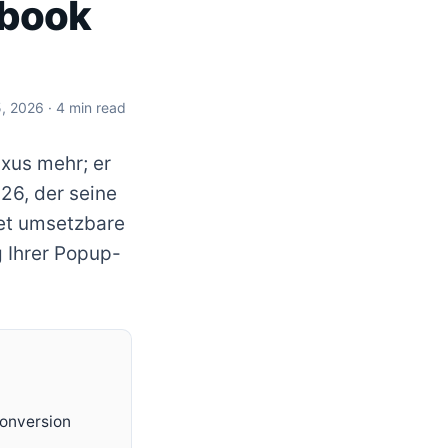
ybook
5, 2026
· 4 min read
uxus mehr; er
26, der seine
et umsetzbare
 Ihrer Popup-
Conversion