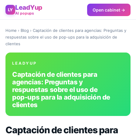
LeadYup
Open cabinet →
LY
AI popups
Home
›
Blog
› Captación de clientes para agencias: Preguntas y
respuestas sobre el uso de pop-ups para la adquisición de
clientes
LEADYUP
Captación de clientes para
agencias: Preguntas y
respuestas sobre el uso de
pop-ups para la adquisición de
clientes
Captación de clientes para