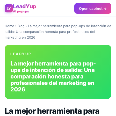
LeadYup
Open cabinet →
LY
AI popups
Home
›
Blog
› La mejor herramienta para pop-ups de intención de
salida: Una comparación honesta para profesionales del
marketing en 2026
LEADYUP
La mejor herramienta para pop-
ups de intención de salida: Una
comparación honesta para
profesionales del marketing en
2026
La mejor herramienta para