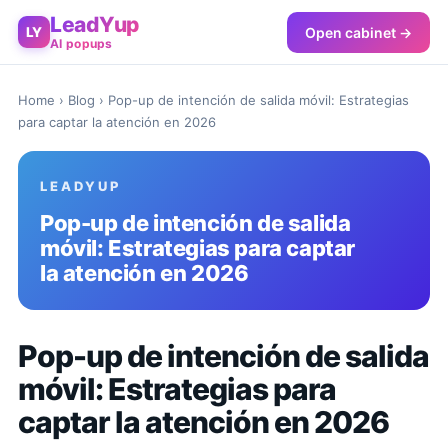
LeadYup
Open cabinet →
LY
AI popups
Home
›
Blog
› Pop-up de intención de salida móvil: Estrategias
para captar la atención en 2026
LEADYUP
Pop-up de intención de salida
móvil: Estrategias para captar
la atención en 2026
Pop-up de intención de salida
móvil: Estrategias para
captar la atención en 2026