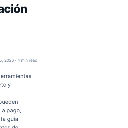
ación
 5, 2026
· 4 min read
herramientas
cto y
 pueden
 a pago,
sta guía
ntes de