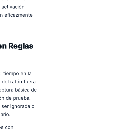
 activación
gen eficazmente
en Reglas
: tiempo en la
 del ratón fuera
captura básica de
ón de prueba.
 ser ignorada o
ario.
os con