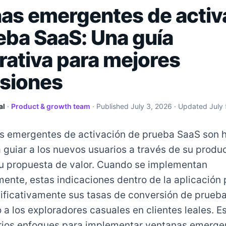
as emergentes de activ
eba SaaS: Una guía
ativa para mejores
siones
al
·
Product & growth team
· Published
July 3, 2026
· Updated
July
s emergentes de activación de prueba SaaS son 
a guiar a los nuevos usuarios a través de su produ
u propuesta de valor. Cuando se implementan
mente, estas indicaciones dentro de la aplicación
nificativamente sus tasas de conversión de prueba
 a los exploradores casuales en clientes leales. E
ios enfoques para implementar ventanas emerge