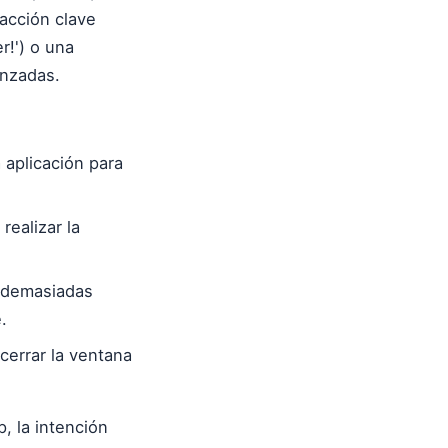
 acción clave
r!') o una
anzadas.
 aplicación para
ealizar la
n demasiadas
.
cerrar la ventana
, la intención