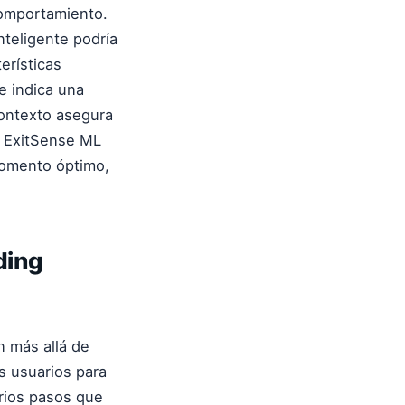
comportamiento.
teligente podría
erísticas
e indica una
contexto asegura
lo ExitSense ML
momento óptimo,
ding
 más allá de
s usuarios para
arios pasos que