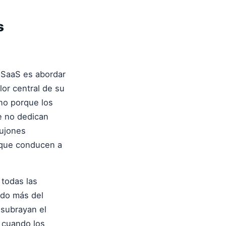
s
 SaaS es abordar
lor central de su
no porque los
e no dedican
pujones
s que conducen a
todas las
ndo más del
 subrayan el
 cuando los