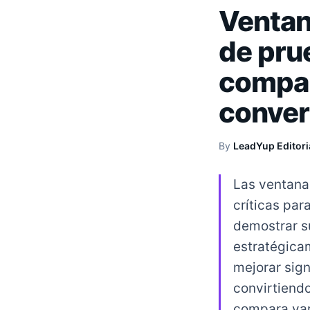
Ventan
de pru
compar
conver
By
LeadYup Editori
Las ventana
críticas par
demostrar s
estratégica
mejorar sig
convirtiendo
compara var