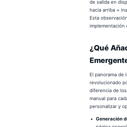
de salida en dis
hacia arriba + i
Esta observación
implementación 
¿Qué Añad
Emergente
El panorama de 
revolucionado p
diferencia de lo
manual para cada
personalizar y op
Generación de
página especí