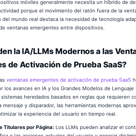
positivos móviles generalmente necesita un híbrido de d
nactividad porque el movimiento del ratón fuera de la vent
 del mundo real destaca la necesidad de tecnología adap
de ventanas emergentes entre dispositivos.
en la IA/LLMs Modernos a las Vent
s de Activación de Prueba SaaS?
las
ventanas emergentes de activación de prueba SaaS
h
or los avances en IA y los Grandes Modelos de Lenguaje 
s sistemas heredados basados en reglas que requieren c
 mensaje y disparador, las herramientas modernas aprov
timizar la experiencia del usuario en tiempo real.
 Titulares por Página:
Los LLMs pueden analizar el con
fica o las acciones actuales del usuario y generar dinámi