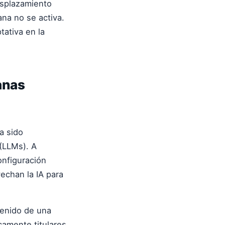
esplazamiento
ana no se activa.
tativa en la
anas
a sido
(LLMs). A
onfiguración
echan la IA para
tenido de una
camente titulares