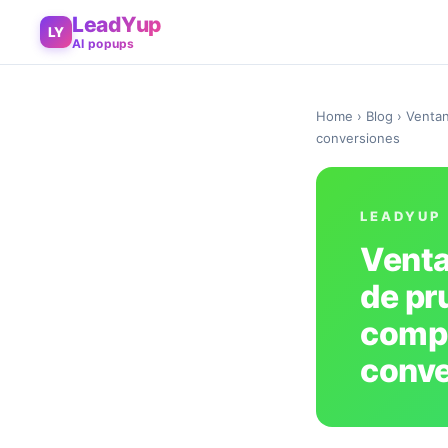
LeadYup
LY
AI popups
Home
›
Blog
› Ventan
conversiones
LEADYUP
Venta
de pr
compa
conve