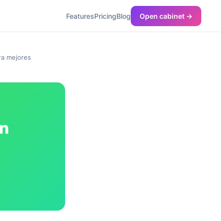
Features
Pricing
Blog
Open cabinet →
ra mejores
ón