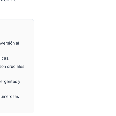
versión al
icas.
son cruciales
mergentes y
 numerosas