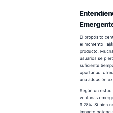
Entendiend
Emergente
El propósito cen
el momento '¡ajá
producto. Mucha
usuarios se pier
suficiente tiem
oportunos, ofrec
una adopción exi
Según un estudi
ventanas emerge
9.28%. Si bien n
impacto potencia