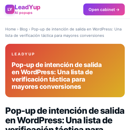
LeadYup
Open cabinet →
LY
AI popups
Home
›
Blog
› Pop-up de intención de salida en WordPress: Una
lista de verificación táctica para mayores conversiones
LEADYUP
Pop-up de intención de salida
en WordPress: Una lista de
verificación táctica para
mayores conversiones
Pop-up de intención de salida
en WordPress: Una lista de
verificación táctica para