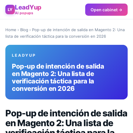
LeadYup
Open cabinet →
LY
AI popups
Home
›
Blog
› Pop-up de intención de salida en Magento 2: Una
lista de verificación táctica para la conversión en 2026
LEADYUP
Pop-up de intención de salida
en Magento 2: Una lista de
verificación táctica para la
conversión en 2026
Pop-up de intención de salida
en Magento 2: Una lista de
verificación táctica para la